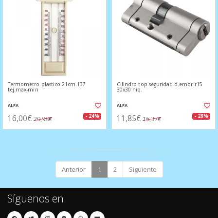
Termometro plastico 21cm.137
Cilindro top seguridad d.embr.r15
tej.max-min
30x30 niq.
ALFA
ALFA
16,00€
11,85€
- 24%
- 28%
20,98€
16,37€
Anterior
1
2
Siguiente
Síguenos en: