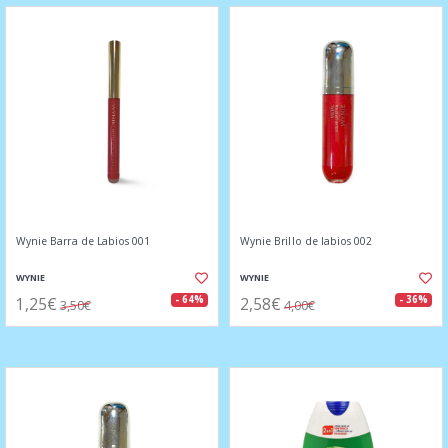
Wynie Barra de Labios 001
Wynie Brillo de labios 002
WYNIE
WYNIE
1,25€
2,58€
- 64%
- 36%
3,50€
4,00€