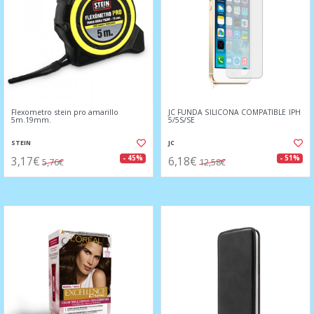
Flexometro stein pro amarillo
JC FUNDA SILICONA COMPATIBLE IPH
5m.19mm.
5/5S/SE
STEIN
JC
3,17€
6,18€
- 45%
- 51%
5,76€
12,58€