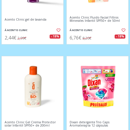
Acento Clinic Fluido Facial Filtros
Acento Clinic gel de lavanda
Minerales Infantil SPF50+ de 50ml
Á ACENTO CLINIC
Á ACENTO CLINIC
2,44€
6,76€
- 18%
- 18%
2,99€
8,20€
Acento Clinic Gel Crema Protector
Dixan detergente Trio Caps
solar Infantil SPF50+ de 200ml
Aromaterapia 12 cápsulas