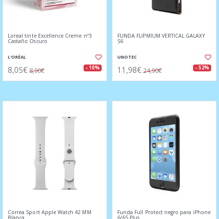
Loreal tinte Excellence Creme nº3
FUNDA FLIPMIUM VERTICAL GALAXY
Castaño Oscuro
S6
L'ORÉAL
UNOTEC
8,05€
11,98€
- 10%
- 52%
8,90€
24,90€
Correa Sport Apple Watch 42 MM
Funda Full Protect negro para iPhone
Blanca
6/6S Plus