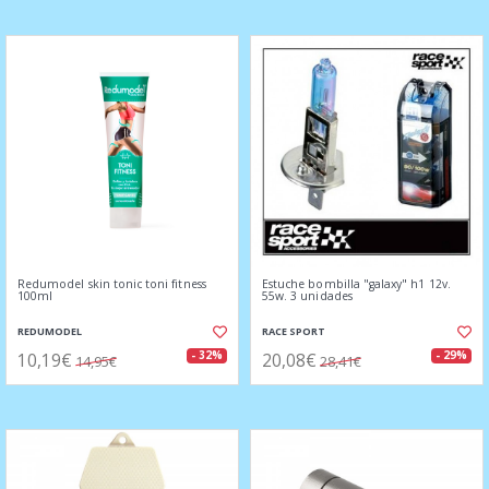
Redumodel skin tonic toni fitness
Estuche bombilla "galaxy" h1 12v.
100ml
55w. 3 unidades
REDUMODEL
RACE SPORT
10,19€
20,08€
- 32%
- 29%
14,95€
28,41€