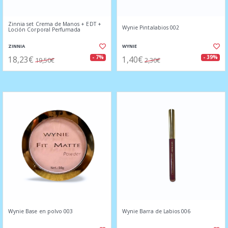
Zinnia set Crema de Manos + EDT +
Wynie Pintalabios 002
Loción Corporal Perfumada
ZINNIA
WYNIE
18,23€
1,40€
- 7%
- 39%
19,50€
2,30€
Wynie Base en polvo 003
Wynie Barra de Labios 006