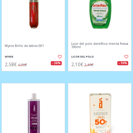
Licor del polo dentífrico menta fresca
Wynie Brillo de labios 001
100ml
WYNIE
LICOR DEL POLO
2,58€
2,10€
- 36%
- 16%
4,00€
2,49€