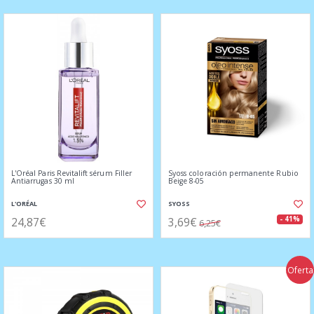
L'Oréal Paris Revitalift sérum Filler
Syoss coloración permanente Rubio
Antiarrugas 30 ml
Beige 8-05
L'ORÉAL
SYOSS
24,87€
3,69€
- 41%
6,25€
Oferta