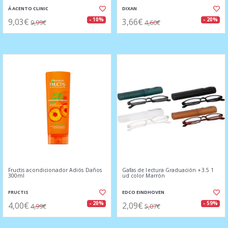
Á ACENTO CLINIC
DIXAN
9,03€
3,66€
- 10%
- 20%
9,99€
4,60€
Fructis acondicionador Adiós Daños
Gafas de lectura Graduación +3.5 1
300ml
ud color Marrón
FRUCTIS
EDCO EINDHOVEN
4,00€
2,09€
- 20%
- 59%
4,99€
5,07€