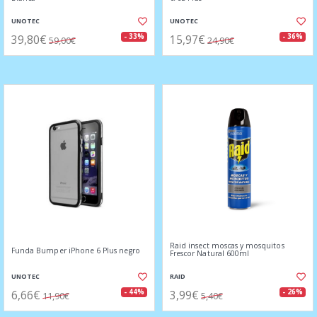
UNOTEC
UNOTEC
39,80€
15,97€
- 33%
- 36%
59,00€
24,90€
Raid insect moscas y mosquitos
Funda Bumper iPhone 6 Plus negro
Frescor Natural 600ml
UNOTEC
RAID
6,66€
3,99€
- 44%
- 26%
11,90€
5,40€