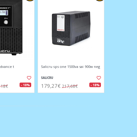
advance t
Salicru sps one 1500va sai 900w neg
SALICRU
179,27€
- 18%
- 18%
,18€
217,68€