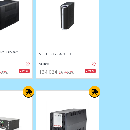
0va 230v avr
Salicru sps 900 soho+
SALICRU
134,02€
- 20%
- 20%
,37€
167,52€