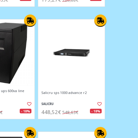
 ups 600va line
Salicru sps 1000 advance r2
SALICRU
448,52€
- 18%
- 18%
9€
548,63€