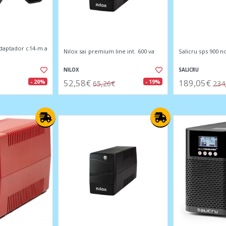
daptador c14-m a
Nilox sai premium line int. 600 va
Salicru sps 900 
NILOX
SALICRU
52,58€
189,05€
- 20%
- 19%
65,26€
234