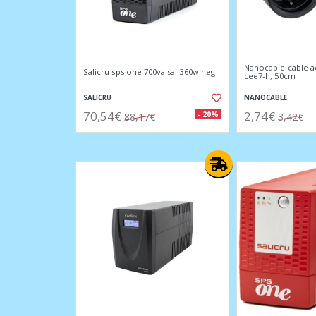
Nanocable cable a
Salicru sps one 700va sai 360w neg
cee7-h, 50cm
SALICRU
NANOCABLE
70,54€
2,74€
- 20%
88,17€
3,42€