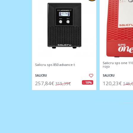
Salicru sps one 11
Salicru sps 850 advance t
rojo
SALICRU
SALICRU
257,84€
120,23€
- 18%
315,39€
146,