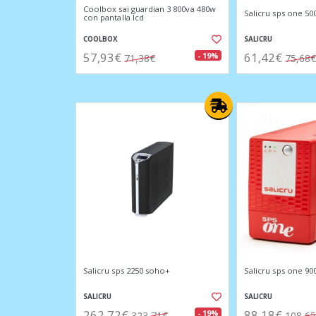
Coolbox sai guardian 3 800va 480w
Salicru sps one 50
con pantalla lcd
COOLBOX
SALICRU
57,93€
61,42€
- 19%
71,38€
75,68€
Salicru sps 2250 soho+
Salicru sps one 90
SALICRU
SALICRU
262,72€
88,18€
- 19%
323,71€
108,6