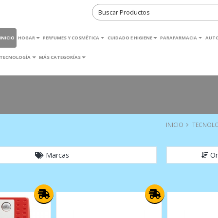
INICIO
HOGAR
PERFUMES Y COSMÉTICA
CUIDADO E HIGIENE
PARAFARMACIA
AUT
TECNOLOGÍA
MÁS CATEGORÍAS
INICIO
TECNOL
Marcas
Or