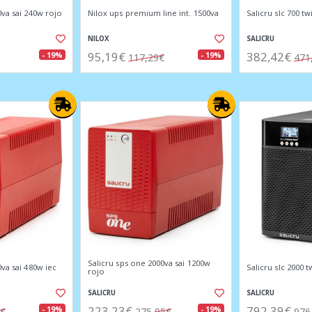
0va sai 240w rojo
Nilox ups premium line int. 1500va
Salicru slc 700 t
NILOX
SALICRU
95,19€
382,42€
- 19%
- 19%
117,29€
471
Salicru sps one 2000va sai 1200w
0va sai 480w iec
Salicru slc 2000 
rojo
SALICRU
SALICRU
223,23€
792,39€
- 19%
- 19%
5€
275,05€
976