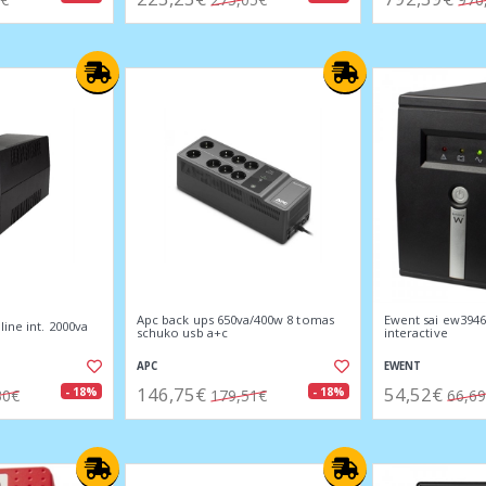
Apc back ups 650va/400w 8 tomas
Ewent sai ew3946
line int. 2000va
schuko usb a+c
interactive
APC
EWENT
146,75€
54,52€
- 18%
- 18%
30€
179,51€
66,6