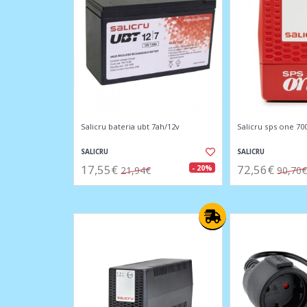
Salicru bateria ubt 7ah/12v
Salicru sps one 70
SALICRU
SALICRU
17,55€
72,56€
- 20%
21,94€
90,70€