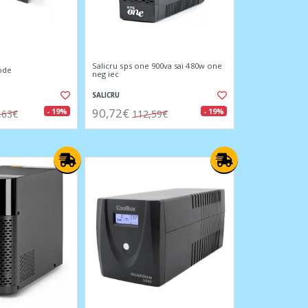
Salicru sps one 900va sai 480w one
node
neg iec
SALICRU
90,72€
- 19%
- 19%
,63€
112,59€