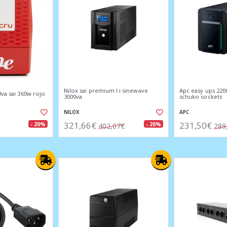
Nilox sai premium l.i sinewave
Apc easy ups 220
0va sai 360w rojo
3000va
schuko sockets
NILOX
APC
321,66€
231,50€
- 20%
- 20%
402,07€
289