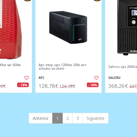
00va sai 600w
Apc easy ups 1200va 230v avr
Salicru sps 2000 
schuko sockets
APC
SALICRU
128,78€
368,26€
- 18%
- 18%
00€
156,38€
447
Anterior
1
2
3
Siguiente