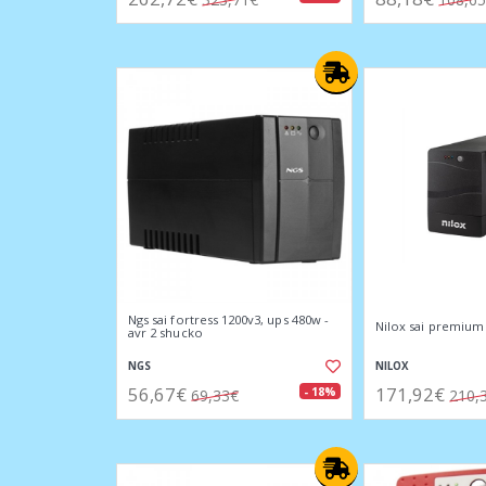
Ngs sai fortress 1200v3, ups 480w -
Nilox sai premium 
avr 2 shucko
NGS
NILOX
56,67€
171,92€
- 18%
69,33€
210,