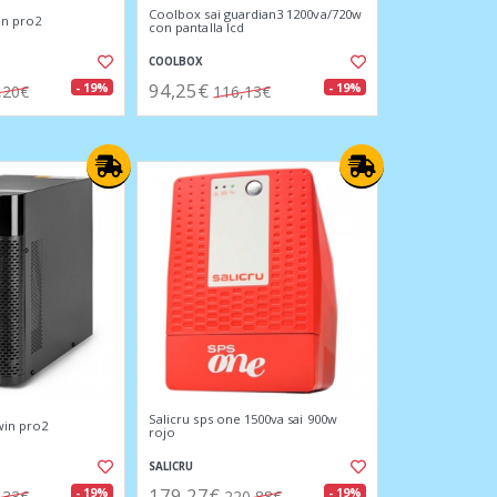
Coolbox sai guardian3 1200va/720w
win pro2
con pantalla lcd
COOLBOX
94,25€
- 19%
- 19%
,20€
116,13€
Salicru sps one 1500va sai 900w
twin pro2
rojo
SALICRU
179,27€
- 19%
- 19%
,33€
220,88€