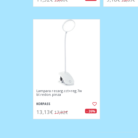
Lampara recarg.cct+reg.7w
bl.redon.pinza
KORPASS
13,13€
- 26%
17,82€