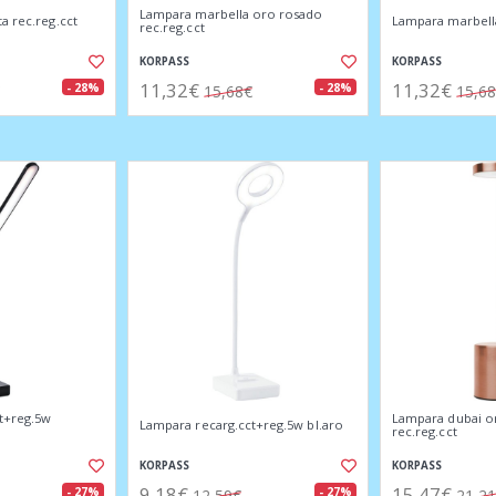
Lampara marbella oro rosado
a rec.reg.cct
Lampara marbella
rec.reg.cct
KORPASS
KORPASS
11,32€
11,32€
- 28%
- 28%
15,68€
15,6
t+reg.5w
Lampara dubai o
Lampara recarg.cct+reg.5w bl.aro
rec.reg.cct
KORPASS
KORPASS
9,18€
15,47€
- 27%
- 27%
12,59€
21,2