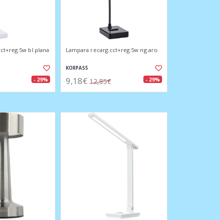
ct+reg.5w bl.plana
Lampara recarg.cct+reg.5w ng.aro
KORPASS
9,18€
- 29%
- 29%
12,85€