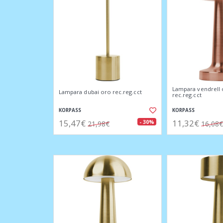
Lampara vendrell
Lampara dubai oro rec.reg.cct
rec.reg.cct
KORPASS
KORPASS
15,47€
11,32€
- 30%
21,98€
16,08€