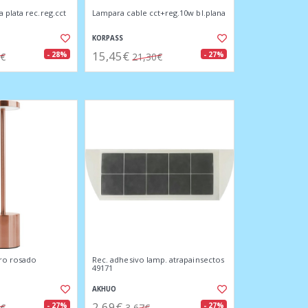
 plata rec.reg.cct
Lampara cable cct+reg.10w bl.plana
KORPASS
15,45€
- 28%
- 27%
8€
21,30€
ro rosado
Rec. adhesivo lamp. atrapainsectos
49171
AKHUO
2,69€
- 27%
- 27%
1€
3,67€