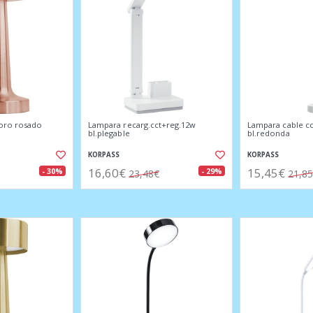
 oro rosado
Lampara recarg.cct+reg.12w
Lampara cable c
bl.plegable
bl.redonda
KORPASS
KORPASS
16,60€
15,45€
- 30%
- 29%
23,48€
21,8