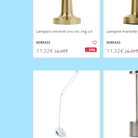
Lampara vendrell oro rec.reg.cct
Lampara marbella 
KORPASS
KORPASS
11,32€
11,32€
- 29%
16,00€
16,00€