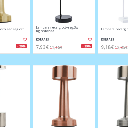
Lampara recarg.cct+reg.3w
oro rec.reg.cct
Lampara recarg.c
ng.redonda
KORPASS
KORPASS
7,93€
9,18€
- 29%
- 29%
11,16€
12,85€