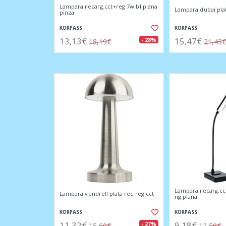
Lampara recarg.cct+reg.7w bl.plana
Lampara dubai plat
pinza
KORPASS
KORPASS
13,13€
15,47€
- 28%
18,19€
21,43€
Lampara recarg.cc
Lampara vendrell plata rec.reg.cct
ng.plana
KORPASS
KORPASS
11,32€
9,18€
- 27%
15,60€
12,59€