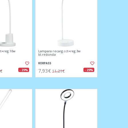
ct+reg.10w
Lampara recarg.cct+reg.3w
bl.redonda
KORPASS
7,93€
- 29%
- 29%
5€
11,21€