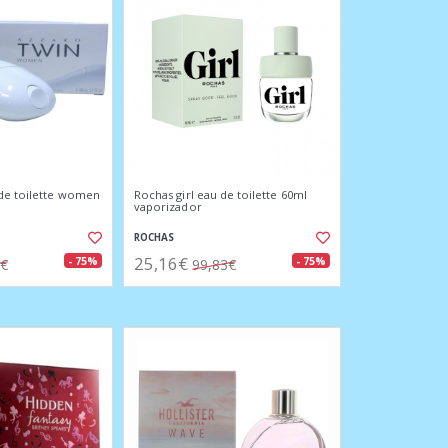
de toilette women
Rochas girl eau de toilette 60ml
vaporizador
ROCHAS
25,16€
- 75%
- 75%
5€
99,83€