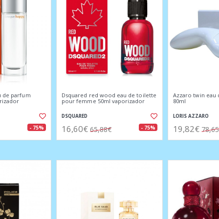
u de parfum
Dsquared red wood eau de toilette
Azzaro twin eau 
rizador
pour femme 50ml vaporizador
80ml
DSQUARED
LORIS AZZARO
16,60€
19,82€
- 75%
- 75%
65,88€
78,6