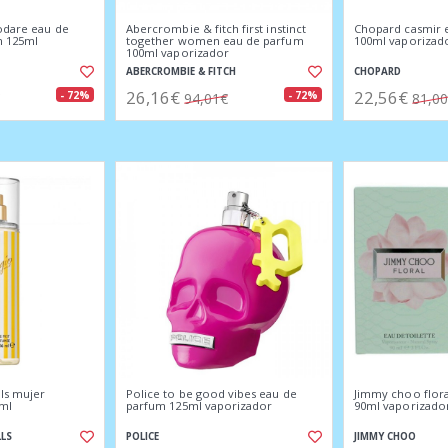
todare eau de
Abercrombie & fitch first instinct
Chopard casmir 
 125ml
together women eau de parfum
100ml vaporizad
100ml vaporizador
ABERCROMBIE & FITCH
CHOPARD
26,16€
22,56€
- 72%
- 72%
94,01€
81,0
lls mujer
Police to be good vibes eau de
Jimmy choo flora
6ml
parfum 125ml vaporizador
90ml vaporizado
LLS
POLICE
JIMMY CHOO