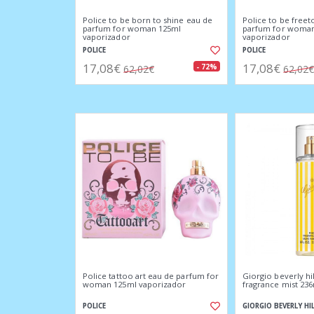
Police to be born to shine eau de
Police to be free
parfum for woman 125ml
parfum for woman
vaporizador
vaporizador
POLICE
POLICE
17,08€
17,08€
- 72%
62,02€
62,02€
Police tattoo art eau de parfum for
Giorgio beverly hi
woman 125ml vaporizador
fragrance mist 23
POLICE
GIORGIO BEVERLY HI