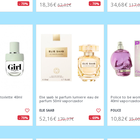
18,36€
34,68€
- 70%
- 70%
62,02€
117,
 toilette 40ml
Elie saab le parfum lumiere eau de
Police to be wo
parfum 50ml vaporizador
40ml vaporizado
ELIE SAAB
POLICE
52,16€
10,82€
- 70%
- 69%
170,37€
35,0