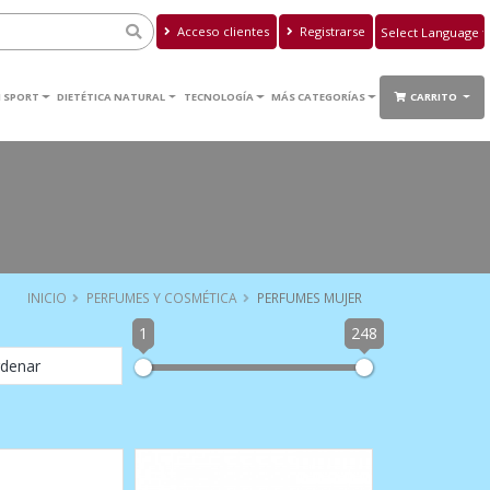
Acceso clientes
Registrarse
Powered by
Translate
 SPORT
DIETÉTICA NATURAL
TECNOLOGÍA
MÁS CATEGORÍAS
CARRITO
INICIO
PERFUMES Y COSMÉTICA
PERFUMES MUJER
1
248
denar