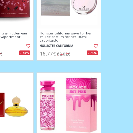
antasy hidden eau
Hollister california wave for her
 vaporizador
eau de parfum for her 100ml
vaporizador
HOLLISTER CALIFORNIA
16,77€
- 73%
- 73%
8€
62,02€