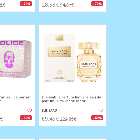
28,53€
- 70%
- 70%
02€
94,01€
man eau de parfum
Elie saab le parfum lumiere eau de
r
parfum 90ml vaporizador
ELIE SAAB
69,45€
- 69%
- 69%
0€
223,85€