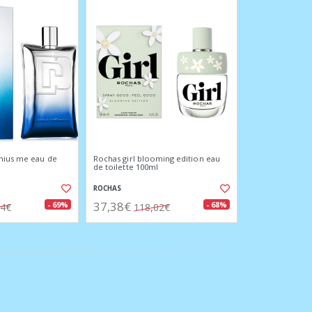
nius me eau de
Rochas girl blooming edition eau
de toilette 100ml
ROCHAS
37,38€
- 69%
- 68%
74€
118,02€