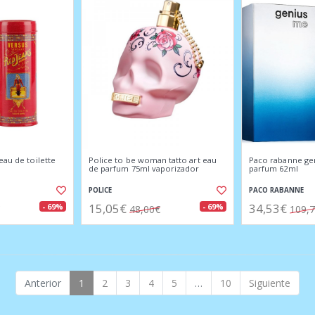
eau de toilette
Police to be woman tatto art eau
Paco rabanne ge
de parfum 75ml vaporizador
parfum 62ml
POLICE
PACO RABANNE
15,05€
34,53€
- 69%
- 69%
48,00€
109,
Anterior
1
2
3
4
5
…
10
Siguiente