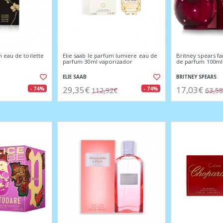
 eau de toilette
Elie saab le parfum lumiere eau de
Britney spears f
r
parfum 30ml vaporizador
de parfum 100ml
ELIE SAAB
BRITNEY SPEARS
29,35€
17,03€
- 74%
- 74%
112,92€
63,5