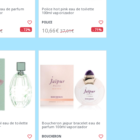
eau de parfum
Police hot pink eau de toilette
or
100ml vaporizador
POLICE
10,66€
- 72%
- 71%
0€
37,01€
l eau de toilette
Boucheron jaipur bracelet eau de
r
parfum 100ml vaporizador
BOUCHERON