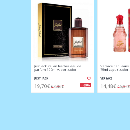
Just jack italian leather eau de
Versace red jeans 
parfum 100ml vaporizador
75ml vaporizador
JUST JACK
VERSACE
19,70€
14,48€
- 69%
63,36€
46,32€