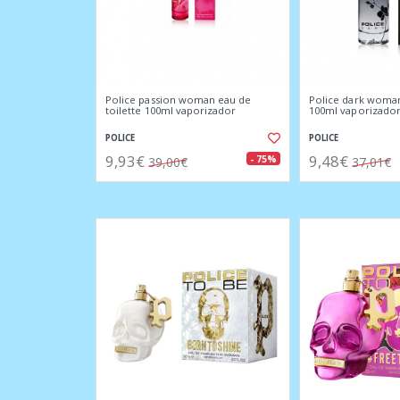
Police passion woman eau de
Police dark woman
toilette 100ml vaporizador
100ml vaporizado
POLICE
POLICE
9,93€
9,48€
- 75%
39,00€
37,01€