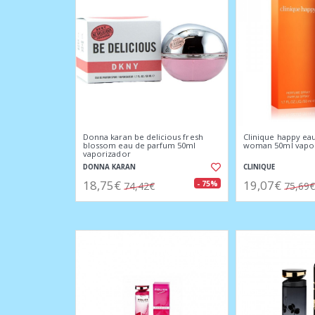
Donna karan be delicious fresh
Clinique happy ea
blossom eau de parfum 50ml
woman 50ml vapo
vaporizador
DONNA KARAN
CLINIQUE
18,75€
19,07€
- 75%
74,42€
75,69€