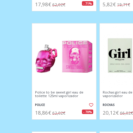
17,98€
5,82€
- 71%
62,02€
19,71€
Police to be sweet girl eau de
Rochas girl eau de
toilette 125ml vaporizador
vaporizador
POLICE
ROCHAS
18,86€
20,12€
- 70%
62,02€
66,02€