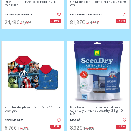
Dr.vranjes firenze rosso nobile vela
Cesta de picnic completa 40 x 28 x 20
roja 80gr
cm
DR.VRANJES FIRENZE
KITCHENGOODS HEART
24,49€
81,37€
- 49%
- 44%
48,00€
144,55€
Poncho de playa infantil 55 x 110 cm
Bolsitas antihumedad en gel para
avengers
cajones y armarios secadry, 36 g, 10
uds
NEW IMPORT
MASSÓ
6,76€
8,32€
- 43%
- 43%
11,81€
14,48€