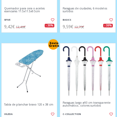
Quemador para cera o aceites
Paraguas de ciudades, 6 modelos
esenciales 11.5x11.5x9.5cm
surtidos
5FIVE
BASICS
9,42€
9,59€
- 30%
- 30%
13,46€
13,70€
Envío
Gratis
Paraguas largo ø93 cm transparente
Tabla de planchar bravo 120 x 38 cm
automático, colores surtidos
VILEDA
C-COLLECTION