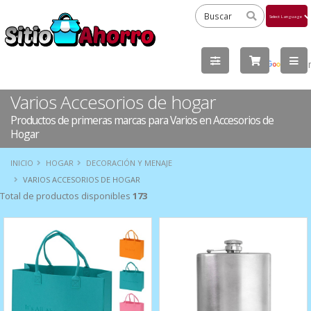
Powered
by
Tra
Varios Accesorios de hogar
Productos de primeras marcas para Varios en Accesorios de
Hogar
INICIO
HOGAR
DECORACIÓN Y MENAJE
VARIOS ACCESORIOS DE HOGAR
Total de productos disponibles
173