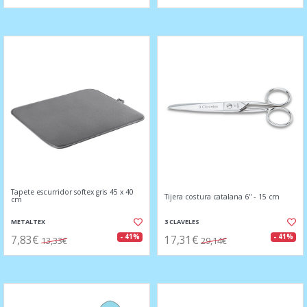
Tapete escurridor softex gris 45 x 40
Tijera costura catalana 6'' - 15 cm
cm
METALTEX
3 CLAVELES
7,83€
17,31€
- 41%
- 41%
13,33€
29,14€