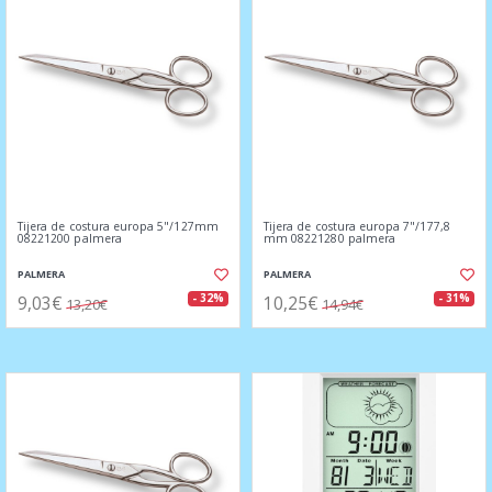
Tijera de costura europa 5"/127mm
Tijera de costura europa 7"/177,8
08221200 palmera
mm 08221280 palmera
PALMERA
PALMERA
9,03€
10,25€
- 32%
- 31%
13,20€
14,94€