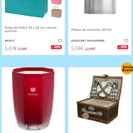
Bolsa de fieltro 44 x 34 cm colores
Petaca de aluminio 207ml
surtidos
BASICS
EXCELLENT HOUSEWARE
5,07€
5,59€
- 49%
- 49%
9,98€
10,96€
Envío
Grati