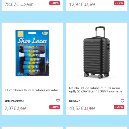
78,67€
12,94€
- 30%
- 30%
112,36€
18,40€
Maleta 30l de cabina mini xs negra
Kit cordones tallas y colores variados
upfly 55x36x19cm 1200877 numada
EDM PRODUCT
NEWLUX
2,07€
43,52€
- 30%
- 29%
2,94€
61,55€