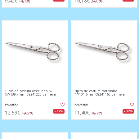
9,42€
16,18€
14,13€
24,06€
Tijera de costura castellano 5-
Tijera de costura castellano
½"/139,7mm 08241220 palmera
4"/101,6mm 08241160 palmera
PALMERA
PALMERA
12,59€
11,40€
- 32%
- 32%
18,61€
16,75€