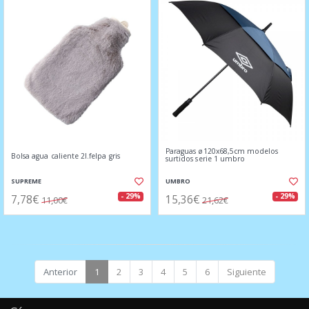
Paraguas ø120x68,5cm modelos
Bolsa agua caliente 2l.felpa gris
surtidos serie 1 umbro
SUPREME
UMBRO
7,78€
15,36€
- 29%
- 29%
11,00€
21,62€
Anterior
1
2
3
4
5
6
Siguiente