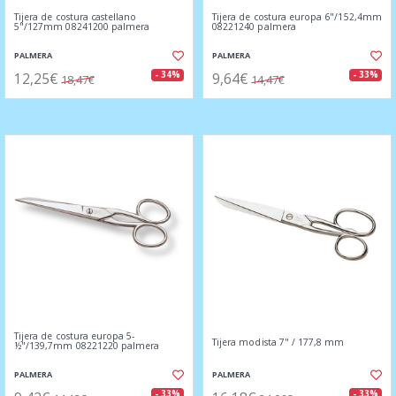
Tijera de costura castellano
Tijera de costura europa 6"/152,4mm
5"/127mm 08241200 palmera
08221240 palmera
PALMERA
PALMERA
12,25€
9,64€
- 34%
- 33%
18,47€
14,47€
Tijera de costura europa 5-
Tijera modista 7" / 177,8 mm
½"/139,7mm 08221220 palmera
PALMERA
PALMERA
- 33%
- 33%