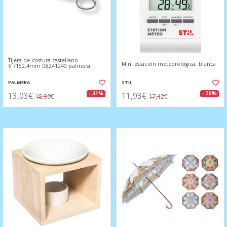
Tijera de costura castellano
Mini estación meteorológica, blanca
6"/152,4mm 08241240 palmera
PALMERA
STIL
13,03€
11,93€
- 31%
- 30%
18,99€
17,12€