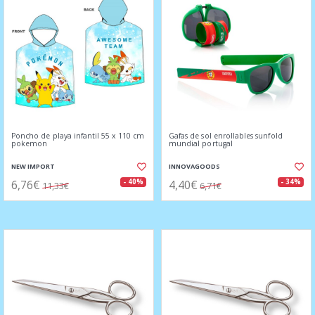
Poncho de playa infantil 55 x 110 cm
Gafas de sol enrollables sunfold
pokemon
mundial portugal
NEW IMPORT
INNOVAGOODS
6,76€
4,40€
- 40%
- 34%
11,33€
6,71€