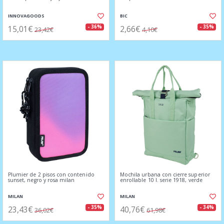
INNOVAGOODS
BIC
15,01€
2,66€
- 36%
- 35%
23,42€
4,10€
Plumier de 2 pisos con contenido
Mochila urbana con cierre superior
sunset, negro y rosa milan
enrollable 10 l. serie 1918, verde
MILAN
MILAN
23,43€
40,76€
- 35%
- 34%
36,02€
61,98€