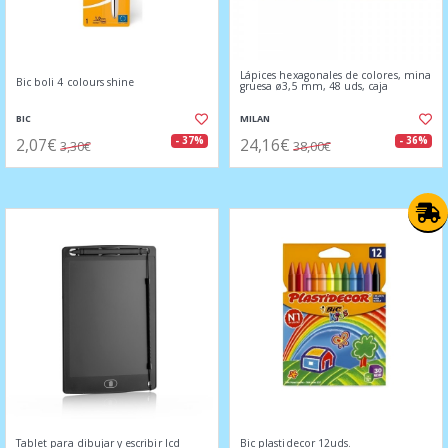
Lápices hexagonales de colores, mina
Bic boli 4 colours shine
gruesa ø3,5 mm, 48 uds, caja
BIC
MILAN
2,07€
24,16€
- 37%
- 36%
3,30€
38,00€
Tablet para dibujar y escribir lcd
Bic plastidecor 12uds.