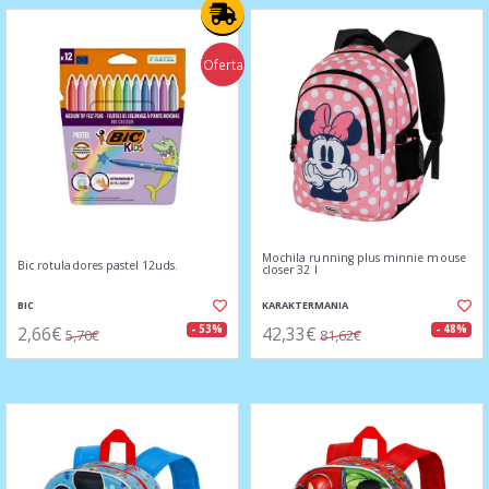
Oferta
Mochila running plus minnie mouse
Bic rotuladores pastel 12uds.
closer 32 l
BIC
KARAKTERMANIA
2,66€
42,33€
- 53%
- 48%
5,70€
81,62€