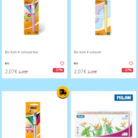
Bic boli 4 colours fun
Bic boli 4 colours
BIC
BIC
2,07€
2,07€
- 37%
- 37%
3,30€
3,30€