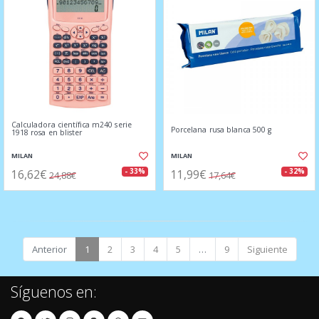
Calculadora científica m240 serie
Porcelana rusa blanca 500 g
1918 rosa en blister
MILAN
MILAN
16,62€
11,99€
- 33%
- 32%
24,88€
17,64€
Anterior
1
2
3
4
5
…
9
Siguiente
Síguenos en: