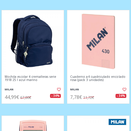
Mochila escolar 4 cremalleras serie
Cuaderno a4 cuadriculado encolado
1918 25 l azul marino
rosa (pack 3 unidades)
MILAN
MILAN
44,99€
7,78€
- 34%
- 34%
67,86€
11,72€