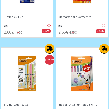
Bic tipp-ex 1 ud.
Bic marcador fluorescente
BIC
BIC
2,66€
2,66€
- 46%
- 44%
4,90€
4,75€
Oferta
Bic marcador pastel
Bic boli cristal fun colours 6 + 2