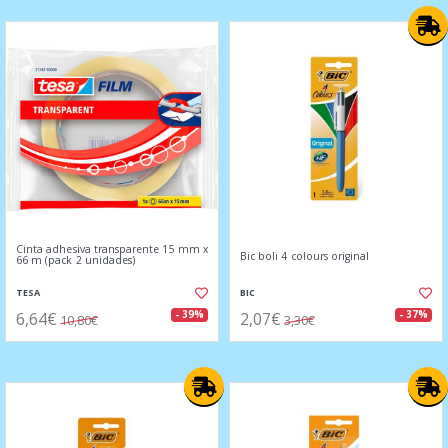
Cinta adhesiva transparente 15 mm x
Bic boli 4 colours original
66 m (pack 2 unidades)
TESA
BIC
6,64€
2,07€
- 39%
- 37%
10,80€
3,30€