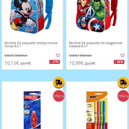
Mochila 3d pequeña mickey mouse
Mochila 3d pequeña los vengadores
house 8,5 l
massive 8,5 l
KARAKTERMANIA
KARAKTERMANIA
10,15€
10,99€
- 47%
- 46%
19,17€
20,33€
Oferta
Oferta