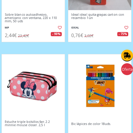
Sobre blanco autoadhesivo,
Ideal ideal quita-grapas carton con
americano con ventana, 220 x 110
recambio 1un
mm, 50 uds
MP
IDEAL
2,44€
0,76€
- 90%
- 75%
23,42€
3,02€
Oferta
Estuche triple bolsillos fan 2.2
Bic lápices de color 18uds.
minnie mouse closer. 2,5 l