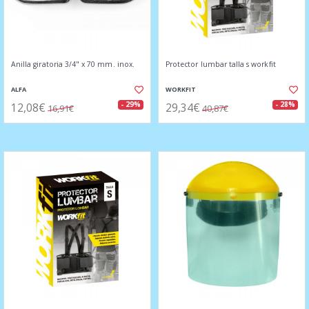
Anilla giratoria 3/4" x 70 mm. inox.
Protector lumbar talla s workfit
ALFA
WORKFIT
12,08€
29,34€
- 29%
- 28%
16,91€
40,87€