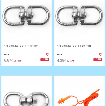
Anilla giratoria 3/4" x 70 mm.
Anilla giratoria 3/8"x 39 mm.
ALFA
ALFA
5,57€
4,05€
- 27%
- 27%
7,60€
5,52€