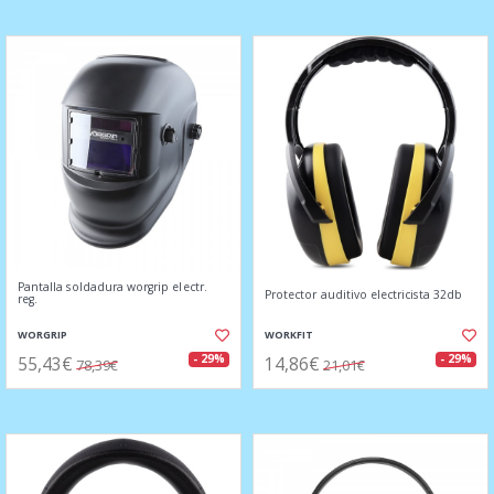
Pantalla soldadura worgrip electr.
Protector auditivo electricista 32db
reg.
WORGRIP
WORKFIT
55,43€
14,86€
- 29%
- 29%
78,39€
21,01€