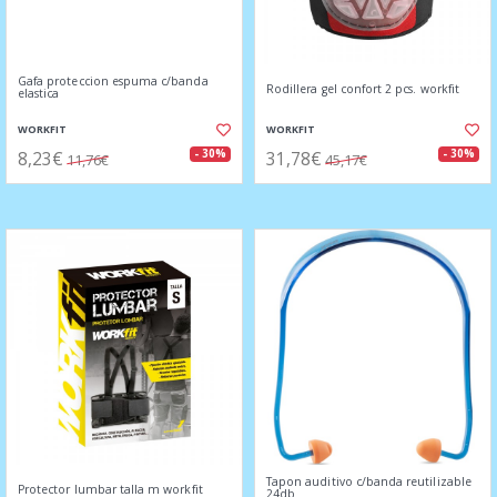
Gafa proteccion espuma c/banda
Rodillera gel confort 2 pcs. workfit
elastica
WORKFIT
WORKFIT
8,23€
31,78€
- 30%
- 30%
11,76€
45,17€
Tapon auditivo c/banda reutilizable
Protector lumbar talla m workfit
24db