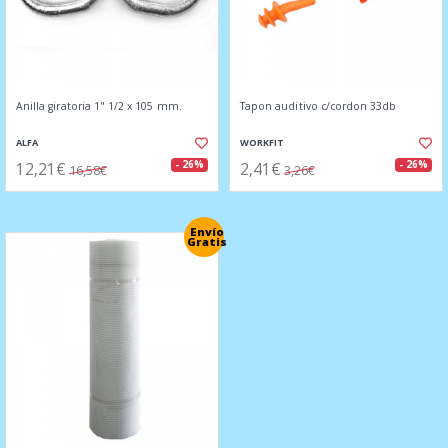
Anilla giratoria 1" 1/2 x 105 mm.
Tapon auditivo c/cordon 33db
ALFA
WORKFIT
12,21€
2,41€
- 26%
- 26%
16,58€
3,26€
Envío
Gratis