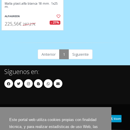
Malla plast.alfa blanca 18 mm. 1x25
m.
ALFAGREEN
225,56€
- 21%
287,27€
Anterior
1
Siguiente
Síguenos en:
Este portal web utiliza cookies propias con finalidad
técnica, y para realizar estadísticas de uso Web, las