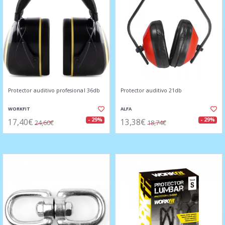
Protector auditivo profesional 36db
Protector auditivo 21db
WORKFIT
ALFA
17,40€
13,38€
- 29%
- 29%
24,60€
18,74€