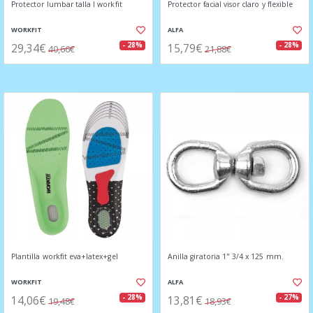
Protector lumbar talla l workfit
Protector facial visor claro y flexible
WORKFIT
ALFA
29,34€
15,79€
- 28%
- 28%
40,66€
21,88€
Plantilla workfit eva+latex+gel
Anilla giratoria 1" 3/4 x 125 mm.
WORKFIT
ALFA
14,06€
13,81€
- 28%
- 27%
19,48€
18,93€