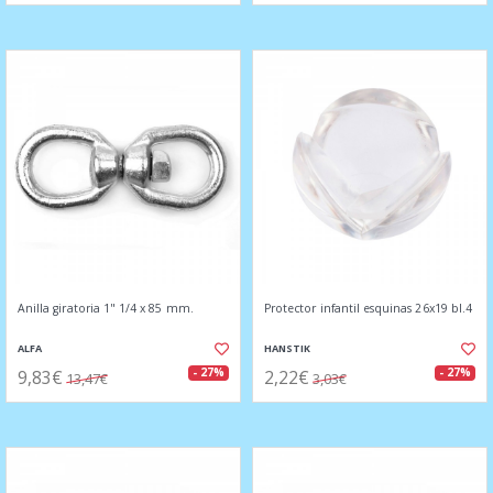
Anilla giratoria 1" 1/4 x 85 mm.
Protector infantil esquinas 26x19 bl.4
ALFA
HANSTIK
9,83€
2,22€
- 27%
- 27%
13,47€
3,03€