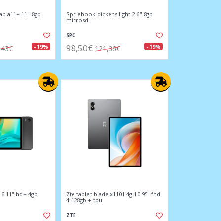
ab a11+ 11" 8gb
Spc ebook dickens light 2 6" 8gb
microsd
SPC
98,50€
- 19%
- 19%
,43€
121,36€
y 6 11" hd+ 4gb
Zte tablet blade x1101 4g 10.95" fhd
4-128gb + tpu
ZTE