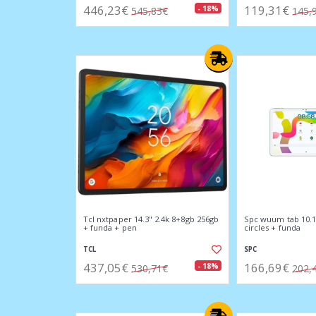
446,23€
119,31€
- 18%
545,83€
145,
Tcl nxtpaper 14.3" 2.4k 8+8gb 256gb
Spc wuum tab 10.1
+ funda + pen
circles + funda
TCL
SPC
437,05€
166,69€
- 18%
530,71€
202,