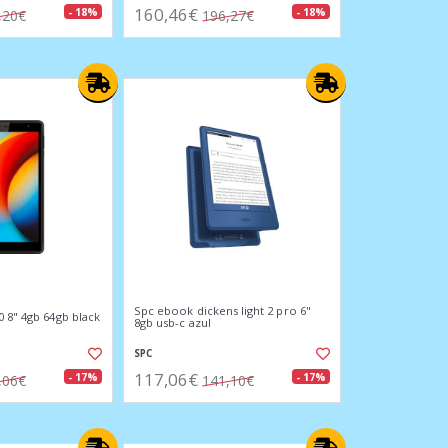
160,46€
- 18%
- 18%
,20€
196,27€
Spc ebook dickens light 2 pro 6"
0 8" 4gb 64gb black
8gb usb-c azul
SPC
117,06€
- 17%
- 17%
,06€
141,10€