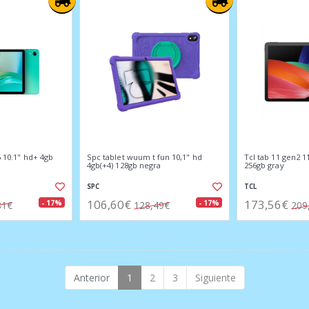
6 10.1" hd+ 4gb
Spc tablet wuum t fun 10,1" hd
Tcl tab 11 gen2 1
4gb(+4) 128gb negra
256gb gray
SPC
TCL
106,60€
173,56€
- 17%
- 17%
81€
128,49€
209
Anterior
1
2
3
Siguiente