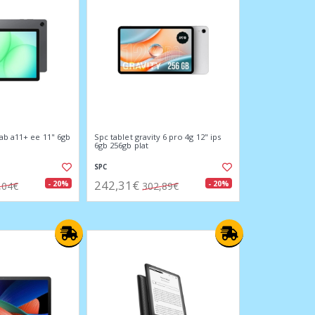
ab a11+ ee 11" 6gb
Spc tablet gravity 6 pro 4g 12" ips
6gb 256gb plat
SPC
242,31€
- 20%
- 20%
,04€
302,89€