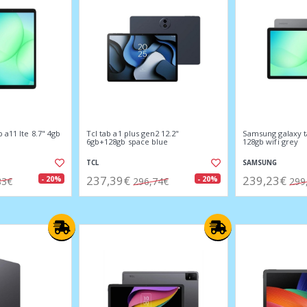
 a11 lte 8.7" 4gb
Tcl tab a1 plus gen2 12.2"
Samsung galaxy t
6gb+128gb space blue
128gb wifi grey
TCL
SAMSUNG
237,39€
239,23€
- 20%
- 20%
83€
296,74€
299