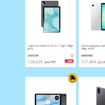
Logicom tablet fold 10.1" 6gb 128gb
Samsung galaxy tab
grey
64gb silver
LOGICOM
SAMSUNG
128,62€
177,46€
- 20%
160,78€
221,