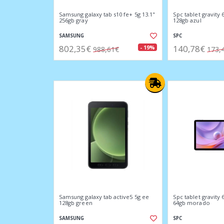
Samsung galaxy tab s10 fe+ 5g 13.1"
Spc tablet gravity 
256gb gray
128gb azul
SAMSUNG
SPC
802,35€
140,78€
- 19%
988,61€
173,
Samsung galaxy tab active5 5g ee
Spc tablet gravity 
128gb green
64gb morado
SAMSUNG
SPC