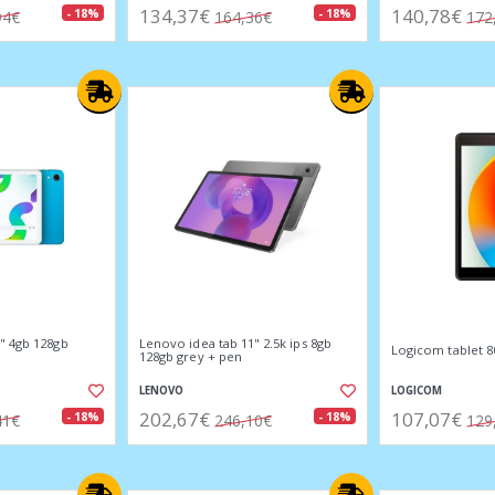
134,37€
140,78€
- 18%
- 18%
94€
164,36€
172
" 4gb 128gb
Lenovo idea tab 11" 2.5k ips 8gb
Logicom tablet 8
128gb grey + pen
LENOVO
LOGICOM
202,67€
107,07€
- 18%
- 18%
41€
246,10€
129