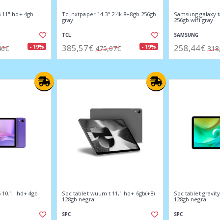
6 11" hd+ 4gb
Tcl nxtpaper 14.3" 2.4k 8+8gb 256gb
Samsung galaxy t
gray
256gb wifi gray
TCL
SAMSUNG
385,57€
258,44€
- 19%
- 19%
46€
475,07€
318
6 10.1" hd+ 4gb
Spc tablet wuum t 11,1 hd+ 6gb(+8)
Spc tablet gravit
128gb negra
128gb negra
SPC
SPC