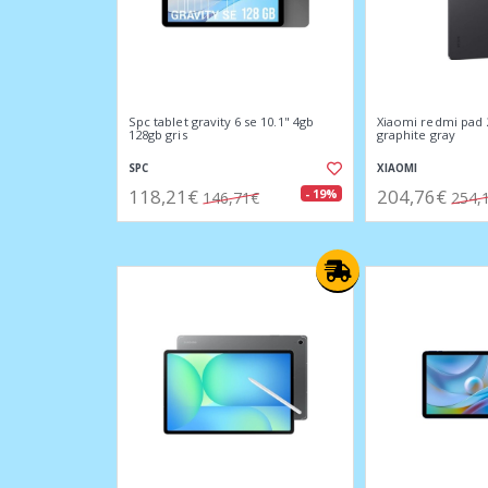
Spc tablet gravity 6 se 10.1" 4gb
Xiaomi redmi pad 
128gb gris
graphite gray
SPC
XIAOMI
118,21€
204,76€
- 19%
146,71€
254,