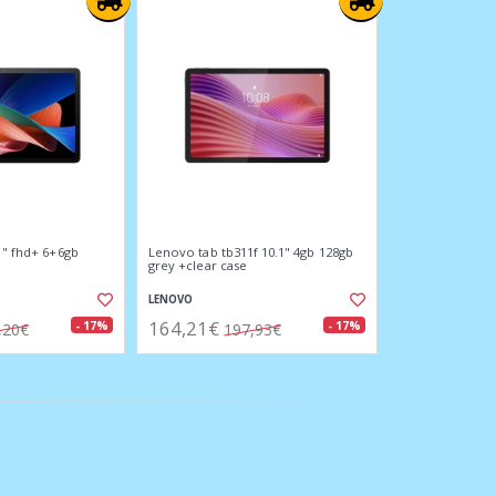
1" fhd+ 6+6gb
Lenovo tab tb311f 10.1" 4gb 128gb
grey +clear case
LENOVO
164,21€
- 17%
- 17%
,20€
197,93€