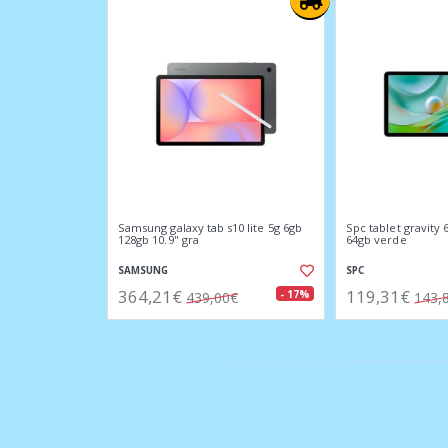
Samsung galaxy tab s10 lite 5g 6gb
Spc tablet gravity 
128gb 10.9" gra
64gb verde
SAMSUNG
SPC
364,21€
119,31€
- 17%
439,00€
143,