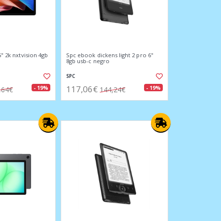
5" 2k nxtvision 4gb
Spc ebook dickens light 2 pro 6"
8gb usb-c negro
SPC
117,06€
- 19%
- 19%
,64€
144,24€