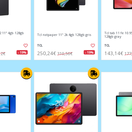
2 11" 4gb 128gb
Tcl tab 11 fe 10.9
Tcl nxtpaper 11" 2k 4gb 128gb gris
128gb gray
TCL
TCL
250,24€
143,14€
- 19%
- 19%
12€
310,56€
177