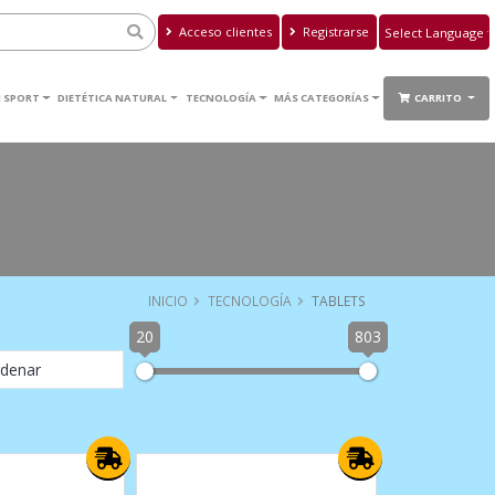
Acceso clientes
Registrarse
Powered by
Translate
 SPORT
DIETÉTICA NATURAL
TECNOLOGÍA
MÁS CATEGORÍAS
CARRITO
INICIO
TECNOLOGÍA
TABLETS
20
803
denar