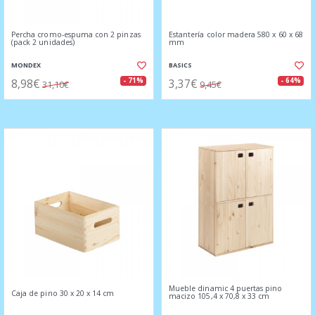
Percha cromo-espuma con 2 pinzas
Estantería color madera 580 x 60 x 68
(pack 2 unidades)
mm
MONDEX
BASICS
8,98€
3,37€
- 71%
- 64%
31,10€
9,45€
Mueble dinamic 4 puertas pino
Caja de pino 30 x 20 x 14 cm
macizo 105,4 x 70,8 x 33 cm