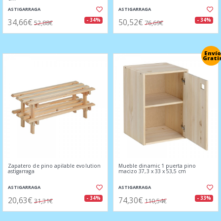
ASTIGARRAGA
ASTIGARRAGA
34,66€
50,52€
- 34%
- 34%
52,88€
76,69€
Envío
Grati
Zapatero de pino apilable evolution
Mueble dinamic 1 puerta pino
astigarraga
macizo 37,3 x 33 x 53,5 cm
ASTIGARRAGA
ASTIGARRAGA
20,63€
74,30€
- 34%
- 33%
31,31€
110,54€