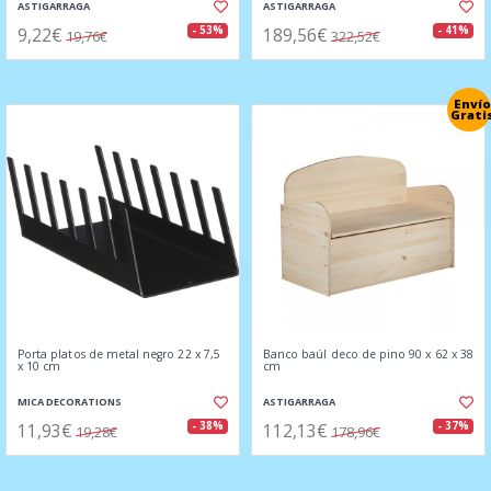
ASTIGARRAGA
ASTIGARRAGA
9,22€
189,56€
- 53%
- 41%
19,76€
322,52€
Envío
Grati
Porta platos de metal negro 22 x 7,5
Banco baúl deco de pino 90 x 62 x 38
x 10 cm
cm
MICA DECORATIONS
ASTIGARRAGA
11,93€
112,13€
- 38%
- 37%
19,28€
178,96€