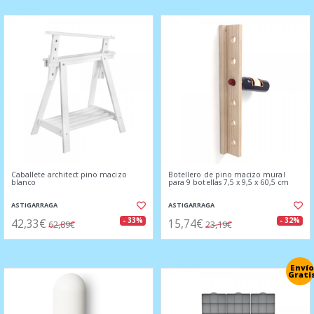
Caballete architect pino macizo
Botellero de pino macizo mural
blanco
para 9 botellas 7,5 x 9,5 x 60,5 cm
ASTIGARRAGA
ASTIGARRAGA
42,33€
15,74€
- 33%
- 32%
62,89€
23,19€
Envío
Grati