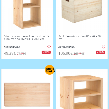
Estanteria modular 2 cubos dinamic
Baul dinamic de pino 80 x 40 x 50
pino macizo 36,2 x 33 x 70,8 cm
cm
ASTIGARRAGA
ASTIGARRAGA
49,38€
105,90€
- 36%
- 36%
77,73€
165,74€
Envío
Gratis