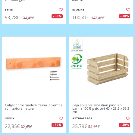
5 FIVE
ECOLINE
93,78€
100,41€
- 30%
- 30%
134,42€
143,48€
Colgador de madera fresno 3 pomos
Caja apilable evolution pino sin
con textura natural
barniz 100% pefc cert 60 x 28,5 x 35,3
cm
INOFIX
ASTIGARRAGA
22,85€
35,79€
- 30%
- 30%
32,65€
51,13€