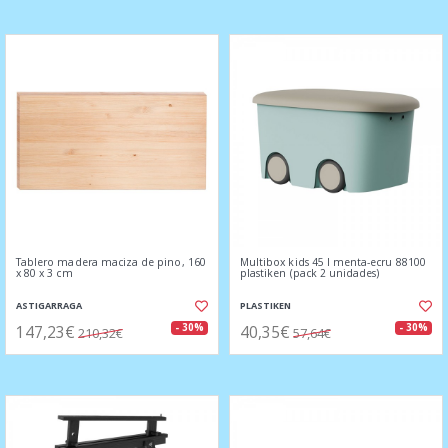
Tablero madera maciza de pino, 160
Multibox kids 45 l menta-ecru 88100
x 80 x 3 cm
plastiken (pack 2 unidades)
ASTIGARRAGA
PLASTIKEN
147,23€
40,35€
- 30%
- 30%
210,32€
57,64€