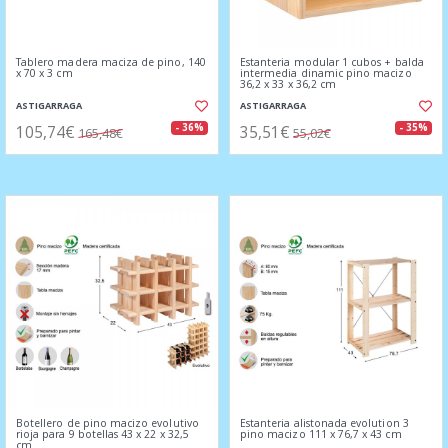
Tablero madera maciza de pino, 140
Estanteria modular 1 cubos + balda
x 70 x 3 cm
intermedia dinamic pino macizo
36,2 x 33 x 36,2 cm
ASTIGARRAGA
ASTIGARRAGA
105,74€
35,51€
- 36%
- 35%
165,48€
55,02€
Botellero de pino macizo evolutivo
Estanteria alistonada evolution 3
rioja para 9 botellas 43 x 22 x 32,5
pino macizo 111 x 76,7 x 43 cm
cm