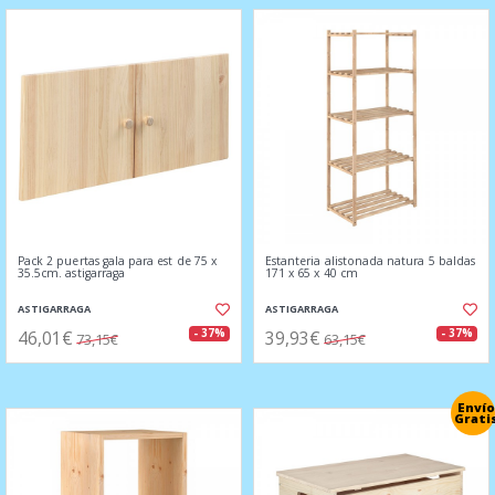
Pack 2 puertas gala para est de 75 x
Estanteria alistonada natura 5 baldas
35.5cm. astigarraga
171 x 65 x 40 cm
ASTIGARRAGA
ASTIGARRAGA
46,01€
39,93€
- 37%
- 37%
73,15€
63,15€
Envío
Grati