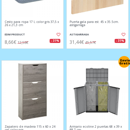
Cesto para ropa 17 l, color gris 37,5 x
Puerta gala para est. 45 x 35.5cm.
26 x 21,3 cm
astigarraga
EDM PRODUCT
ASTIGARRAGA
8,66€
31,44€
- 31%
- 31%
12,58€
45,57€
Envío
Grati
Zapatero de madera 115 x 60 x 24
Armario ecoline 2 puertas 68 x 39 x
cm color gris
88,7 cm