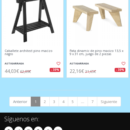
Caballete architect pino macizo
Pata dinamic de pino macizo 13,5 x
negro
9 x 31 cm, juego de 2 piezas
ASTIGARRAGA
ASTIGARRAGA
44,03€
22,16€
- 30%
- 30%
62,89€
31,65€
Anterior
1
2
3
4
5
…
7
Siguiente
Síguenos en: