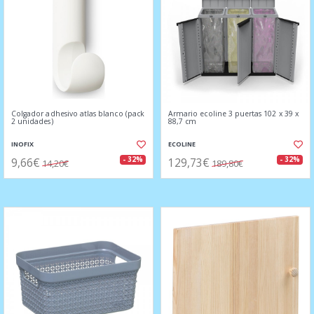
Colgador adhesivo atlas blanco (pack
Armario ecoline 3 puertas 102 x 39 x
2 unidades)
88,7 cm
INOFIX
ECOLINE
9,66€
129,73€
- 32%
- 32%
14,20€
189,80€