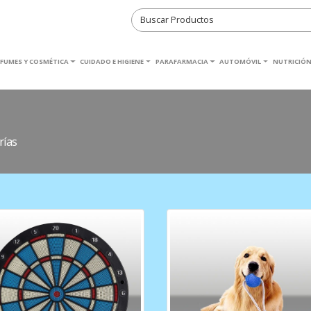
RFUMES Y COSMÉTICA
CUIDADO E HIGIENE
PARAFARMACIA
AUTOMÓVIL
NUTRICIÓN
rías