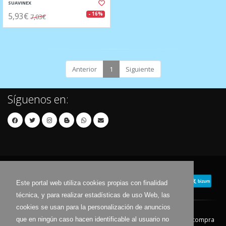
SUAVINEX
5,93€
- 16%
7,03€
Anterior
1
Siguiente
Síguenos en:
Este portal web utiliza cookies propias con finalidad
técnica, y para realizar estadísticas de uso Web, las
cookies se usan para la personalización de anuncios
que en ningún caso hacen identificable al usuario no
Contacto
Aviso Legal
Condiciones de compra