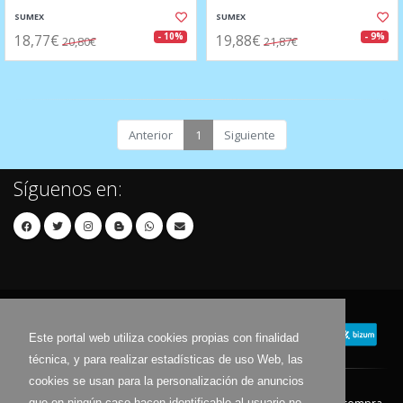
SUMEX
SUMEX
18,77€
19,88€
- 10%
- 9%
20,80€
21,87€
Anterior
1
Siguiente
Síguenos en:
Este portal web utiliza cookies propias con finalidad
técnica, y para realizar estadísticas de uso Web, las
cookies se usan para la personalización de anuncios
que en ningún caso hacen identificable al usuario no