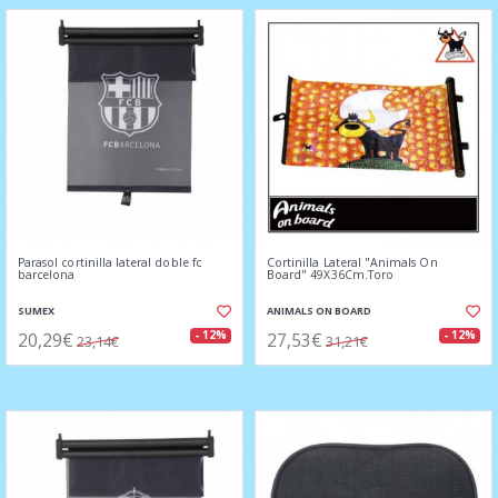
Parasol cortinilla lateral doble fc
Cortinilla Lateral "Animals On
barcelona
Board" 49X36Cm.Toro
SUMEX
ANIMALS ON BOARD
20,29€
27,53€
- 12%
- 12%
23,14€
31,21€