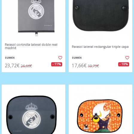
Parasol cortinilla lateral doble real
Parasol lateral rectangular triple capa
madrid
SUMEX
SUMEX
23,72€
17,66€
- 11%
- 10%
26,66€
19,73€