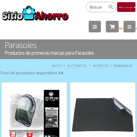
Powered
by
Tra
Parasoles
Productos de primeras marcas para Parasoles
INICIO
AUTOMÓVIL
INTERIOR
PARASOLES
Total de productos disponibles
14