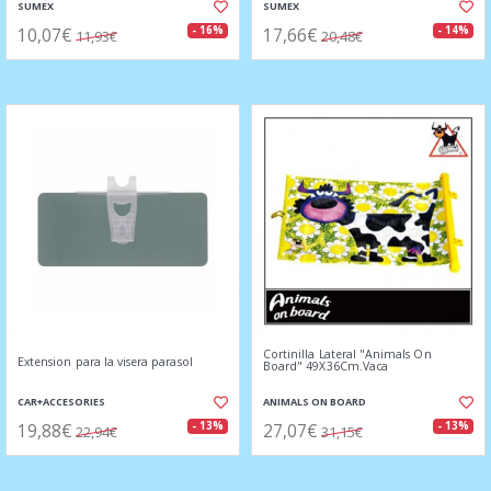
SUMEX
SUMEX
10,07€
17,66€
- 16%
- 14%
11,93€
20,48€
Cortinilla Lateral "Animals On
Extension para la visera parasol
Board" 49X36Cm.Vaca
CAR+ACCESORIES
ANIMALS ON BOARD
19,88€
27,07€
- 13%
- 13%
22,94€
31,15€