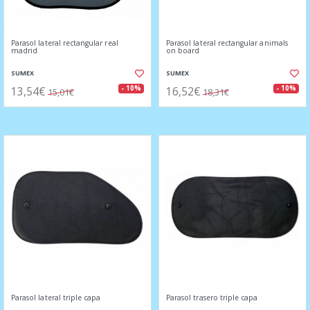
Parasol lateral rectangular real
Parasol lateral rectangular animals
madrid
on board
SUMEX
SUMEX
13,54€
16,52€
- 10%
- 10%
15,01€
18,31€
Parasol lateral triple capa
Parasol trasero triple capa