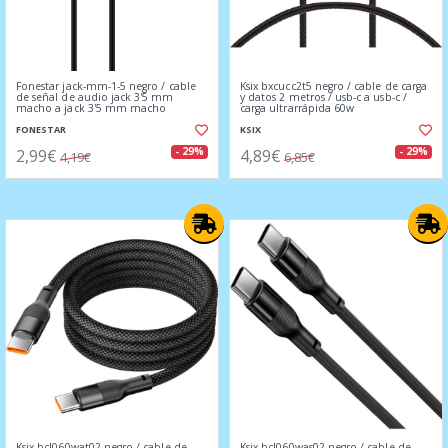
Fonestar jack-mm-1-5 negro / cable
Ksix bxcucc2t5 negro / cable de carga
de señal de audio jack 3'5 mm
y datos 2 metros / usb-c a usb-c /
macho a jack 3'5 mm macho
carga ultrarrápida 60w
FONESTAR
KSIX
2,99€
4,89€
- 29%
- 29%
4,19€
6,85€
Ksix bcl060wat02 negro / cable de
Ksix bcl060was02 negro / cable de