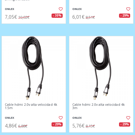
ONLEX
ONLEX
7,05€
6,01€
- 30%
- 29%
10,02€
8,51€
Cable hdmi 2.0v alta velocidad 4k
Cable hdmi 2.0v alta velocidad 4k
1.5m
3m
ONLEX
ONLEX
4,86€
5,76€
- 29%
- 29%
6,88€
8,15€