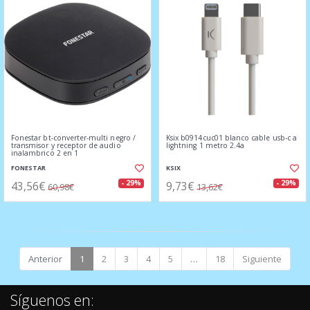
Fonestar bt-converter-multi negro /
Ksix b0914cuc01 blanco cable usb-c a
transmisor y receptor de audio
lightning 1 metro 2.4a
inalambrico 2 en 1
FONESTAR
KSIX
43,56€
9,73€
- 29%
- 29%
60,98€
13,62€
Anterior
1
2
3
4
5
…
18
Siguiente
Síguenos en: