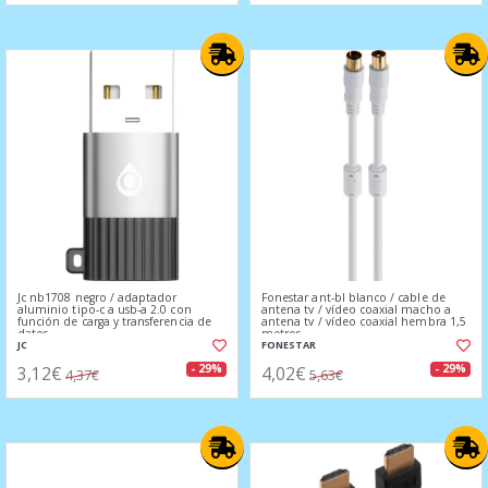
Jc nb1708 negro / adaptador
Fonestar ant-bl blanco / cable de
aluminio tipo-c a usb-a 2.0 con
antena tv / vídeo coaxial macho a
función de carga y transferencia de
antena tv / vídeo coaxial hembra 1,5
datos
metros
JC
FONESTAR
3,12€
4,02€
- 29%
- 29%
4,37€
5,63€