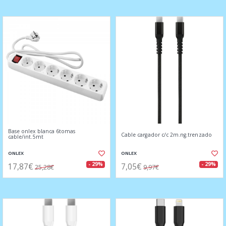
Base onlex blanca 6tomas
Cable cargador c/c 2m.ng.trenzado
cable/int.5mt
ONLEX
ONLEX
17,87€
7,05€
- 29%
- 29%
25,28€
9,97€