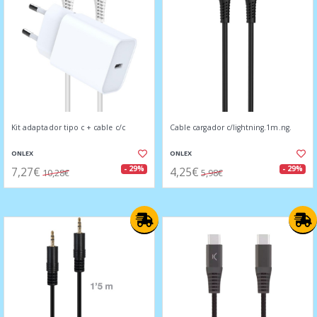
Kit adaptador tipo c + cable c/c
Cable cargador c/lightning.1m.ng.
ONLEX
ONLEX
7,27€
4,25€
- 29%
- 29%
10,28€
5,98€