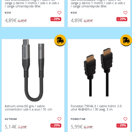
carga y datos 1 metro / usb-c a usb-c
carga y datos 1 metro / usb-c a usb-c
/ carga ultrarrápida 60w
/ carga ultrarrápida 60w
KSIX
KSIX
4,89€
4,89€
- 29%
- 29%
6,85€
6,85€
Astrum vmac50 gris / cable
Fonestar 7904k-3 / cable hdmi 2.0.
convertidor usb-c a aux / 10 cm
uhd 4k@60hz / 30 awg. 3 m.
ASTRUM
FONESTAR
5,14€
5,99€
- 29%
- 29%
7,20€
8,39€