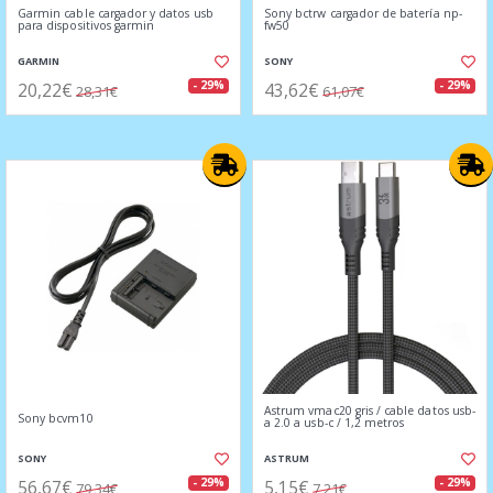
Garmin cable cargador y datos usb
Sony bctrw cargador de batería np-
para dispositivos garmin
fw50
GARMIN
SONY
20,22€
43,62€
- 29%
- 29%
28,31€
61,07€
Astrum vmac20 gris / cable datos usb-
Sony bcvm10
a 2.0 a usb-c / 1,2 metros
SONY
ASTRUM
56,67€
5,15€
- 29%
- 29%
79,34€
7,21€