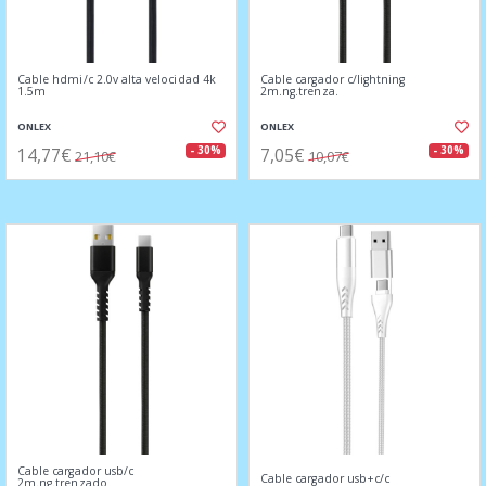
Cable hdmi/c 2.0v alta velocidad 4k
Cable cargador c/lightning
1.5m
2m.ng.trenza.
ONLEX
ONLEX
14,77€
7,05€
- 30%
- 30%
21,10€
10,07€
Cable cargador usb/c
Cable cargador usb+c/c
2m.ng.trenzado