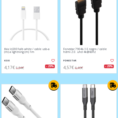
Ksix lcl2001alb white / cable usb-a
Fonestar 7904k-1-5 negro / cable
(m) a lightning (m) 1m
hdmi 2.0. uhd 4k@60hz
KSIX
FONESTAR
4,17€
4,57€
- 29%
- 29%
5,84€
6,40€