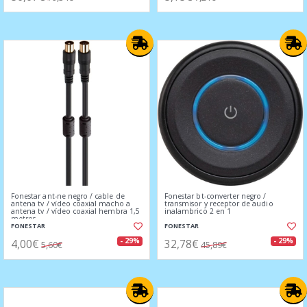
Fonestar ant-ne negro / cable de
Fonestar bt-converter negro /
antena tv / vídeo coaxial macho a
transmisor y receptor de audio
antena tv / vídeo coaxial hembra 1,5
inalambrico 2 en 1
metros
FONESTAR
FONESTAR
4,00€
32,78€
- 29%
- 29%
5,60€
45,89€