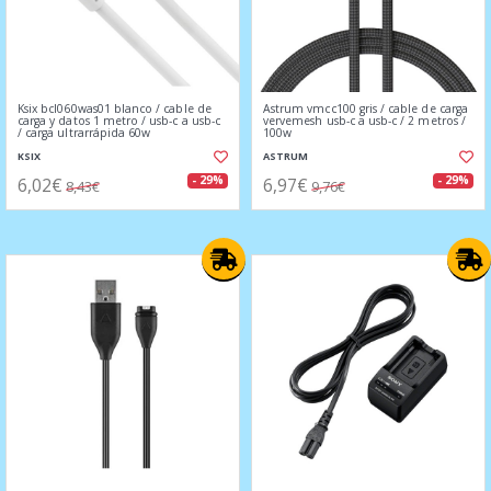
Ksix bcl060was01 blanco / cable de
Astrum vmcc100 gris / cable de carga
carga y datos 1 metro / usb-c a usb-c
vervemesh usb-c a usb-c / 2 metros /
/ carga ultrarrápida 60w
100w
KSIX
ASTRUM
6,02€
6,97€
- 29%
- 29%
8,43€
9,76€