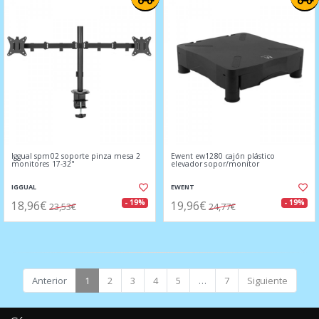
Iggual spm02 soporte pinza mesa 2
Ewent ew1280 cajón plástico
monitores 17-32"
elevador sopor/monitor
IGGUAL
EWENT
18,96€
19,96€
- 19%
- 19%
23,53€
24,77€
Anterior
1
2
3
4
5
…
7
Siguiente