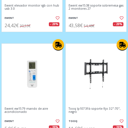
Ewent elevador monitor rgb con hub
Ewent ew1538 soporte sobremesa gas
usb 3.0
2 monitores 27
EWENT
EWENT
24,42€
43,58€
- 20%
- 20%
30,53€
54,48€
Ewent ew1579 mando de aire
Tooq lp1073f-b soporte fijo 32"-70",
acondicionado
negro
EWENT
TOOQ
- 20%
- 20%