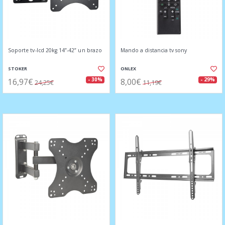
Soporte tv-lcd 20kg 14”-42” un brazo
Mando a distancia tv sony
STOKER
ONLEX
16,97€
8,00€
- 30%
- 29%
24,25€
11,19€