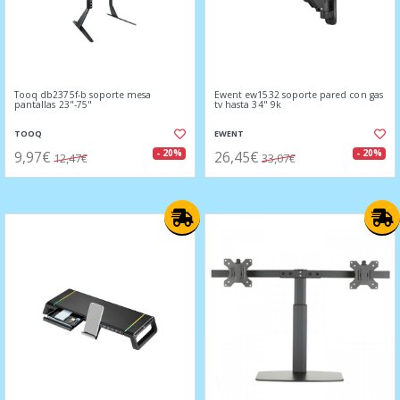
Tooq db2375f-b soporte mesa
Ewent ew1532 soporte pared con gas
pantallas 23"-75"
tv hasta 34" 9k
TOOQ
EWENT
9,97€
26,45€
- 20%
- 20%
12,47€
33,07€