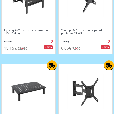
Iggual sptv03-l soporte tv pared full
Tooq lp1343tn-b soporte pared
32"-75" 40kg
pantallas 13"-43"
IGGUAL
TOOQ
18,15€
6,06€
- 20%
- 20%
22,68€
7,57€