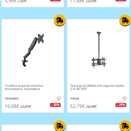
5,96€
11,68€
7,45€
14,60€
Coolbox soporte monitor
Tooq lpce2286tsli-xl-b soporte techo
monobrazo neumático
2 tv 43"-86"
COOLBOX
TOOQ
16,68€
62,79€
- 20%
- 20%
20,85€
78,48€