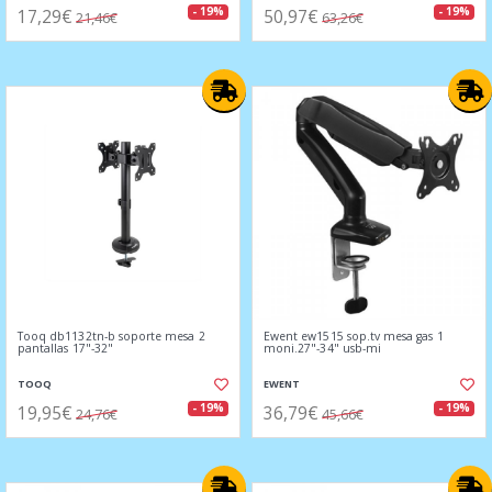
17,29€
50,97€
- 19%
- 19%
21,46€
63,26€
Tooq db1132tn-b soporte mesa 2
Ewent ew1515 sop.tv mesa gas 1
pantallas 17"-32"
moni.27"-34" usb-mi
TOOQ
EWENT
19,95€
36,79€
- 19%
- 19%
24,76€
45,66€