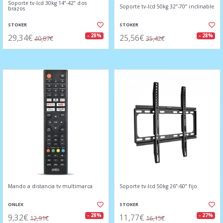
Soporte tv-lcd 30kg 14”-42” dos
Soporte tv-lcd 50kg 32”-70” inclinable
brazos
STOKER
STOKER
29,34€
25,56€
- 28%
- 28%
40,87€
35,42€
Mando a distancia tv multimarca
Soporte tv-lcd 50kg 26”-60” fijo
ONLEX
STOKER
9,32€
11,77€
- 28%
- 27%
12,91€
16,15€