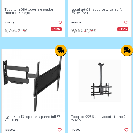
Tooq tqmr086 soporte elevador
Iggual sptv09-l soporte tv pared full
monitores negro
23"-65" 35kg
TOOQ
IGGUAL
5,76€
9,95€
- 19%
- 19%
7,15€
12,35€
Iggual sptv13 soporte tv pared full 37-
Tooq lpce2286tsli-b soporte techo 2
75" 50 kg
tv 43"-86"
IGGUAL
TOOQ