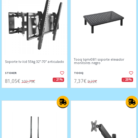
Tooq tqmr081 soporte elevador
Soporte tv-lcd 55kg 32”-70” articulado
monitores negro
STOKER
TOOQ
81,05€
7,37€
- 21%
- 20%
102,79€
9,22€