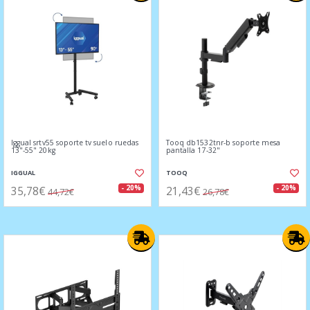
Iggual srtv55 soporte tv suelo ruedas
Tooq db1532tnr-b soporte mesa
13"-55" 20kg
pantalla 17-32"
IGGUAL
TOOQ
35,78€
21,43€
- 20%
- 20%
44,72€
26,78€