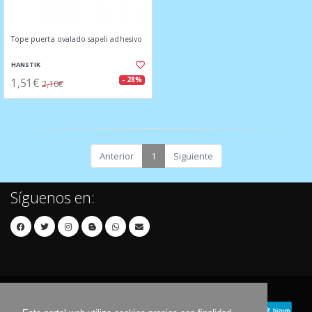
Tope puerta ovalado sapeli adhesivo
HANSTIK
1,51€
- 28%
2,10€
Anterior
1
Siguiente
Síguenos en: