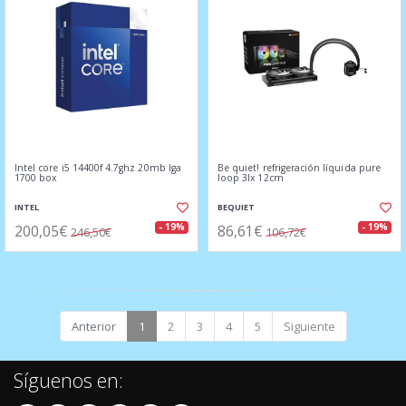
Intel core i5 14400f 4.7ghz 20mb lga
Be quiet! refrigeración líquida pure
1700 box
loop 3lx 12cm
INTEL
BEQUIET
200,05€
86,61€
- 19%
- 19%
246,50€
106,72€
Anterior
1
2
3
4
5
Siguiente
Síguenos en: