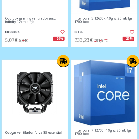
Coolbox gaming ventilador aux.
Intel core i5 12600k 4.9ghz 20mb lga
infinity 12cm a-rgb
1700 box
COOLBOX
INTEL
5,07€
233,23€
- 20%
- 20%
6,34€
291,54€
Intel core i7 12700f 4.9ghz 25mb lga
Cougar ventilador forza 85 essential
1700 box