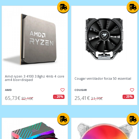
Amd ryzen 3 4100 3.8ghz 4mb 4 core
Cougar ventilador forza 50 essential
am4 box+disipad
AMD
COUGAR
65,73€
25,41€
- 20%
- 20%
82,16€
31,76€