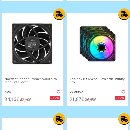
Nox ventilador hummer h-400 alto
Coolbox kit 4 vent.12cm argb infinity
rend. intel/amd
pro
NOX
COOLBOX
34,16€
21,87€
- 19%
- 19%
42,10€
26,95€