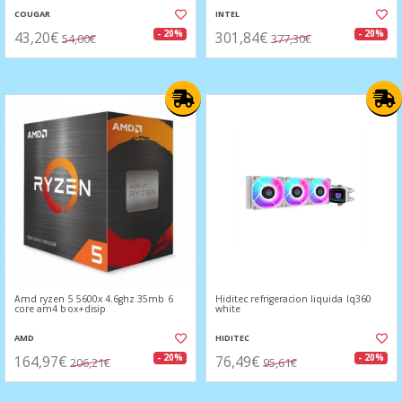
COUGAR
INTEL
43,20€
301,84€
- 20%
- 20%
54,00€
377,30€
Amd ryzen 5 5600x 4.6ghz 35mb 6
Hiditec refrigeracion liquida lq360
core am4 box+disip
white
AMD
HIDITEC
164,97€
76,49€
- 20%
- 20%
206,21€
95,61€