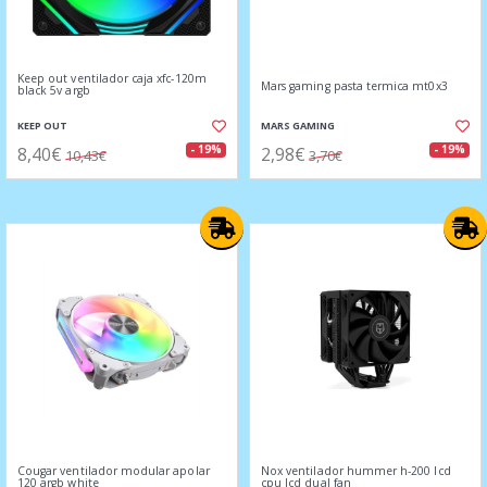
Keep out ventilador caja xfc-120m
Mars gaming pasta termica mt0x3
black 5v argb
KEEP OUT
MARS GAMING
8,40€
2,98€
- 19%
- 19%
10,43€
3,70€
Cougar ventilador modular apolar
Nox ventilador hummer h-200 lcd
120 argb white
cpu lcd dual fan