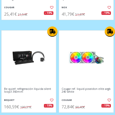
COUGAR
NOX
25,41€
41,79€
- 19%
- 19%
31,54€
51,87€
Be quiet! refrigeración líquida silent
Cougar ref. liquid.poseidon elite argb
loop3 360mm
240 white
BEQUIET
COUGAR
160,59€
72,84€
- 19%
- 19%
199,31€
90,40€