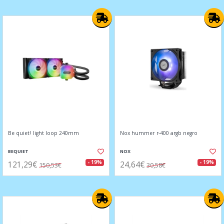
Be quiet! light loop 240mm
Nox hummer r-400 argb negro
BEQUIET
NOX
121,29€
24,64€
- 19%
- 19%
150,53€
30,58€