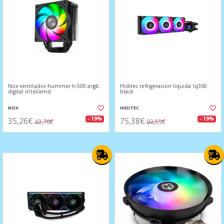
Nox ventilador hummer h-500 argb
Hiditec refrigeracion liquida lq360
digital intel/amd
black
NOX
HIDITEC
35,26€
75,38€
- 19%
- 19%
43,76€
93,55€