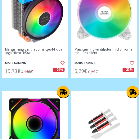
Marsgaming ventilador mcpu44 dual
Mars gaming ventilador mfd chroma
argb silent 160w
rgb ultra-silent
MARS GAMING
MARS GAMING
19,73€
5,29€
- 20%
- 20%
24,66€
6,61€