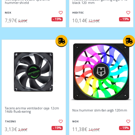
hummer shield
black 120 mm
NOX
HIDITEC
7,97€
10,14€
- 19%
- 19%
9,89€
12,58€
Tacens anima ventilador caja 12cm
Nox hummer slim-fan argb 120mm
14db fluxbearing
TACENS
NOX
3,13€
11,38€
- 19%
- 19%
3,86€
14,03€