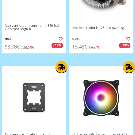
Nox ventilador hummer m-360 lcd
Nox ventilador h-123 pro pwm rgb
kit rl mag. argb n
NOX
NOX
98,78€
15,48€
- 19%
- 19%
122,59€
19,21€
Nox soporte zócalo cpu amd
Hiditec ventilador gaming argb-n-18