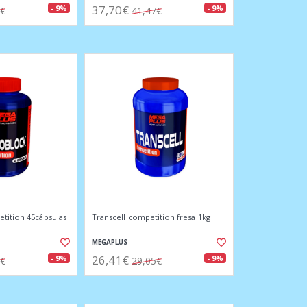
37,70€
- 9%
- 9%
7€
41,47€
tition 45cápsulas
Transcell competition fresa 1kg
MEGAPLUS
26,41€
- 9%
- 9%
0€
29,05€