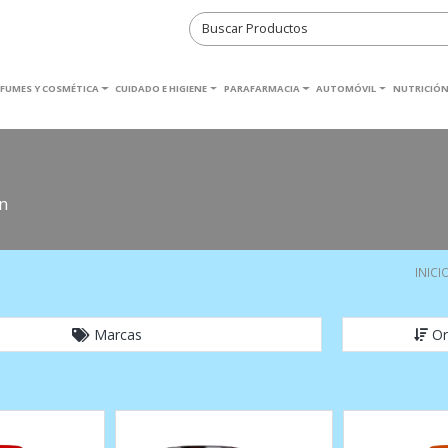
RFUMES Y COSMÉTICA
CUIDADO E HIGIENE
PARAFARMACIA
AUTOMÓVIL
NUTRICIÓN
n
INICI
Marcas
Or