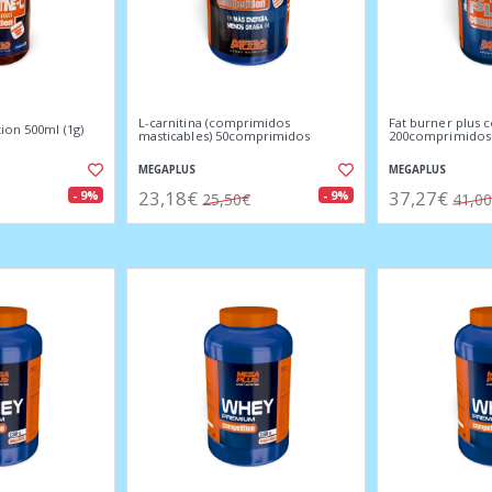
L-carnitina (comprimidos
Fat burner plus 
ion 500ml (1g)
masticables) 50comprimidos
200comprimidos
MEGAPLUS
MEGAPLUS
23,18€
37,27€
- 9%
- 9%
25,50€
41,0