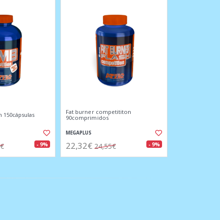
Fat burner competititon
 150cápsulas
90comprimidos
MEGAPLUS
22,32€
- 9%
- 9%
5€
24,55€