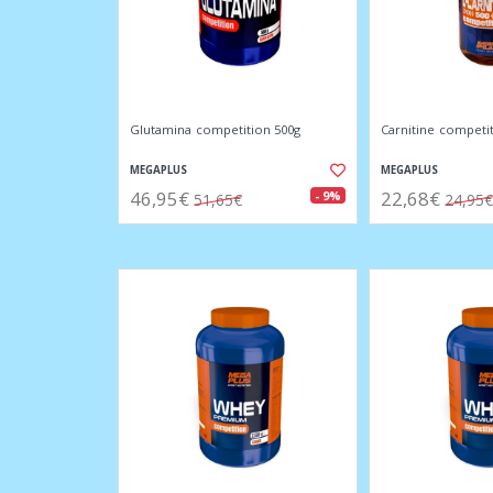
Glutamina competition 500g
Carnitine competit
MEGAPLUS
MEGAPLUS
46,95€
22,68€
- 9%
51,65€
24,95€