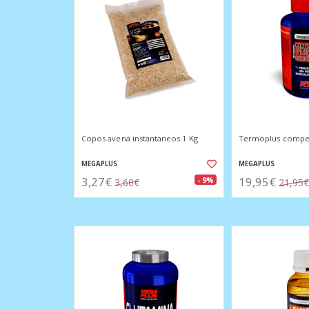
Copos avena instantaneos 1 Kg
Termoplus compet
MEGAPLUS
MEGAPLUS
3,27€
19,95€
- 9%
3,60€
21,95€