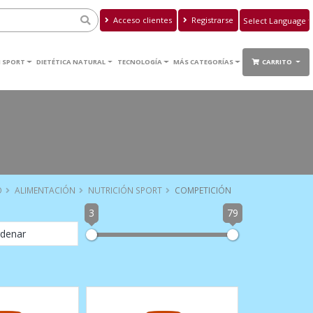
Acceso clientes
Registrarse
Powered by
Translate
 SPORT
DIETÉTICA NATURAL
TECNOLOGÍA
MÁS CATEGORÍAS
CARRITO
O
ALIMENTACIÓN
NUTRICIÓN SPORT
COMPETICIÓN
3
79
denar