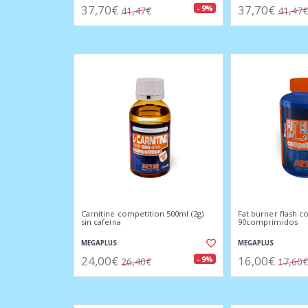
37,70€
37,70€
- 9%
41,47€
41,47€
Carnitine competition 500ml (2g)
Fat burner flash c
sin cafeina
90comprimidos
MEGAPLUS
MEGAPLUS
24,00€
16,00€
- 9%
26,40€
17,60€