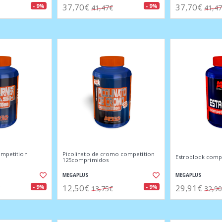
37,70€
37,70€
- 9%
- 9%
41,47€
41,4
ompetition
Picolinato de cromo competition
Estroblock compe
125comprimidos
MEGAPLUS
MEGAPLUS
12,50€
29,91€
- 9%
- 9%
13,75€
32,9