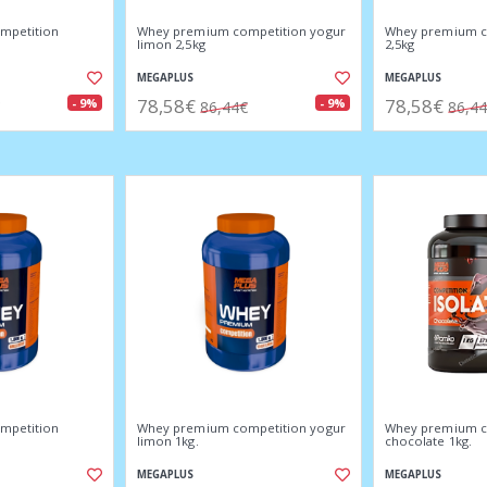
mpetition
Whey premium competition yogur
Whey premium co
limon 2,5kg
2,5kg
MEGAPLUS
MEGAPLUS
78,58€
78,58€
- 9%
- 9%
86,44€
86,4
mpetition
Whey premium competition yogur
Whey premium c
limon 1kg.
chocolate 1kg.
MEGAPLUS
MEGAPLUS