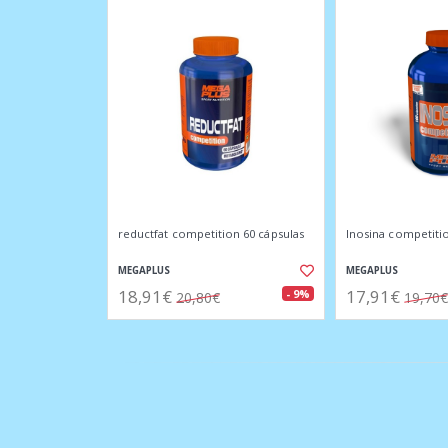
reductfat competition 60 cápsulas
Inosina competiti
MEGAPLUS
MEGAPLUS
18,91€
17,91€
- 9%
20,80€
19,70€