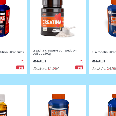
creatina creapure competition
ition 90cápsulas
CLA tonalin 90cá
Lollipop300g
MEGAPLUS
MEGAPLUS
28,36€
22,27€
- 9%
- 9%
31,20€
24,5