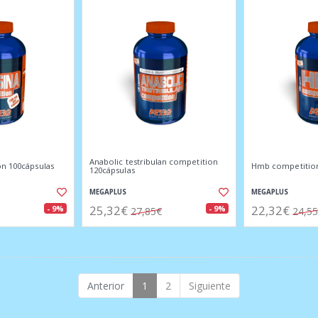
Anabolic testribulan competition
on 100cápsulas
Hmb competition
120cápsulas
MEGAPLUS
MEGAPLUS
25,32€
22,32€
- 9%
- 9%
27,85€
24,5
Anterior
1
2
Siguiente