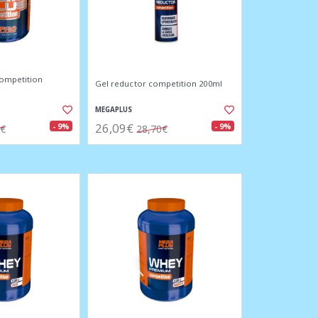
competition
Gel reductor competition 200ml
MEGAPLUS
26,09€
- 9%
- 9%
0€
28,70€