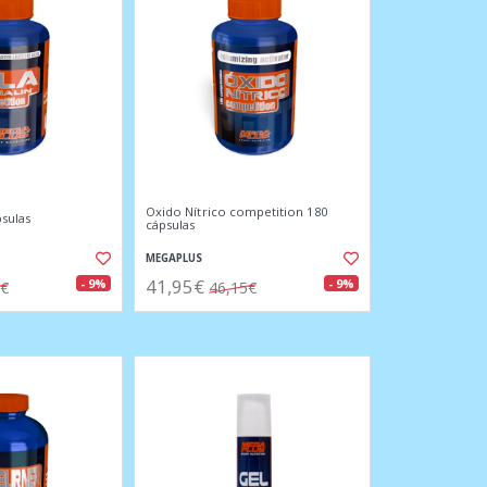
Oxido Nítrico competition 180
psulas
cápsulas
MEGAPLUS
41,95€
- 9%
- 9%
0€
46,15€