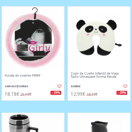
Cojín de Cuello Infantil de Viaje
Funda de volante PINKY
Tacto Ultrasuave Forma Panda
CAR+ACCESORIES
SUMEX
18,18€
12,99€
- 29%
- 29%
25,53€
18,22€