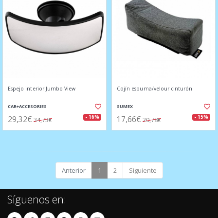
Espejo interior Jumbo View
Cojín espuma/velour cinturón
CAR+ACCESORIES
SUMEX
29,32€
17,66€
- 16%
- 15%
34,73€
20,78€
Anterior
1
2
Siguiente
Síguenos en: