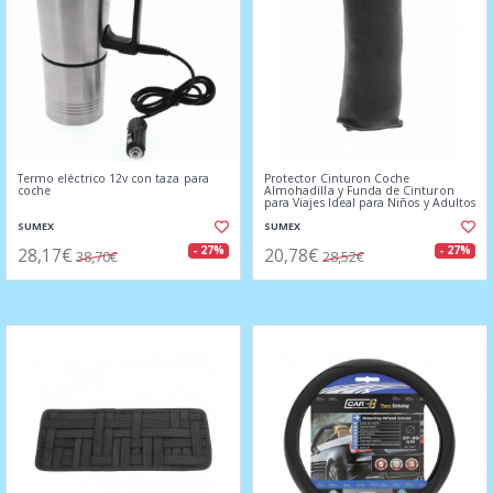
Termo eléctrico 12v con taza para
Protector Cinturon Coche
coche
Almohadilla y Funda de Cinturon
para Viajes Ideal para Niños y Adultos
SUMEX
SUMEX
28,17€
20,78€
- 27%
- 27%
38,70€
28,52€