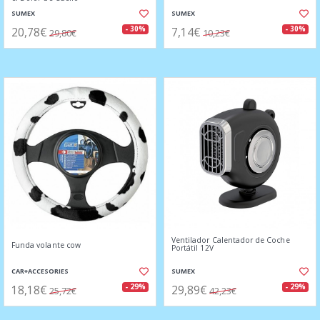
SUMEX
SUMEX
20,78€
7,14€
- 30%
- 30%
29,80€
10,23€
Ventilador Calentador de Coche
Funda volante cow
Portátil 12V
CAR+ACCESORIES
SUMEX
18,18€
29,89€
- 29%
- 29%
25,72€
42,23€