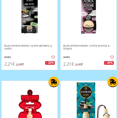
Aura ambientador coche sándalo y
Aura ambientador coche aroma a
cedro
limpio
AURA
AURA
2,21€
2,21€
- 26%
- 26%
3,00€
3,00€