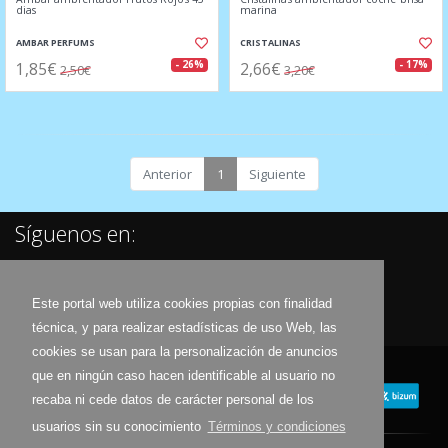
dias
marina
AMBAR PERFUMS
CRISTALINAS
1,85€
2,66€
- 26%
- 17%
2,50€
3,20€
Anterior
1
Siguiente
Síguenos en:
Este portal web utiliza cookies propias con finalidad
técnica, y para realizar estadísticas de uso Web, las
cookies se usan para la personalización de anuncios
que en ningún caso hacen identificable al usuario no
recaba ni cede datos de carácter personal de los
usuarios sin su conocimiento
Términos y condiciones