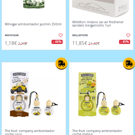
Millefiori milano car air freshener
Mihogar ambientador jazmín 250ml
sandalo bergamotto 1un
MIHOGAR
MILLEFIORI
1,18€
11,85€
- 46%
- 45%
2,20€
21,42€
The fruit company ambientador
The fruit company ambientador
coche coco
coche melón