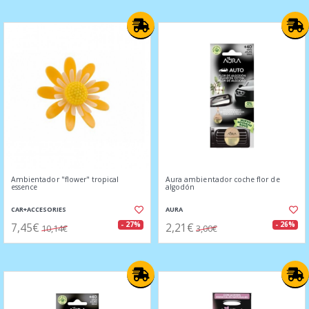
Ambientador "flower" tropical
Aura ambientador coche flor de
essence
algodón
CAR+ACCESORIES
AURA
7,45€
2,21€
- 27%
- 26%
10,14€
3,00€