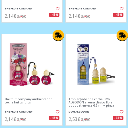
THE FRUIT COMPANY
THE FRUIT COMPANY
2,14€
2,14€
- 43%
- 43%
3,75€
3,75€
The fruit company ambientador
Ambientador de coche DON
coche frutos rojos
ALGODÓN aroma clásico floral
bouquet envase 6,5 ml + pinza
THE FRUIT COMPANY
DON ALGODON
2,14€
2,53€
- 43%
- 36%
3,75€
3,95€