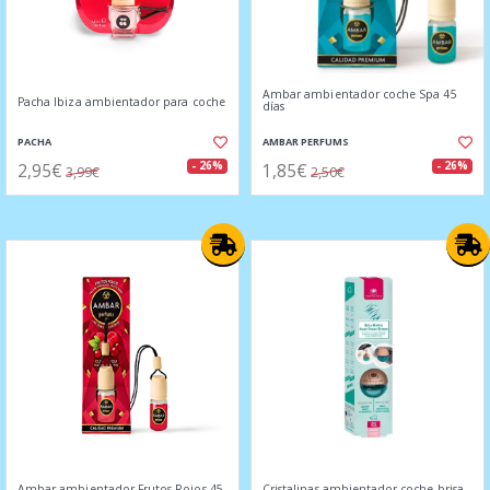
Ambar ambientador coche Spa 45
Pacha Ibiza ambientador para coche
días
PACHA
AMBAR PERFUMS
2,95€
1,85€
- 26%
- 26%
3,99€
2,50€
Ambar ambientador Frutos Rojos 45
Cristalinas ambientador coche brisa