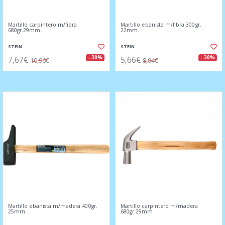
Martillo carpintero m/fibra
Martillo ebanista m/fibra 300gr.
680gr.29mm.
22mm.
STEIN
STEIN
7,67€
5,66€
- 30%
- 30%
10,96€
8,04€
Martillo ebanista m/madera 400gr.
Martillo carpintero m/madera
25mm.
680gr.29mm.