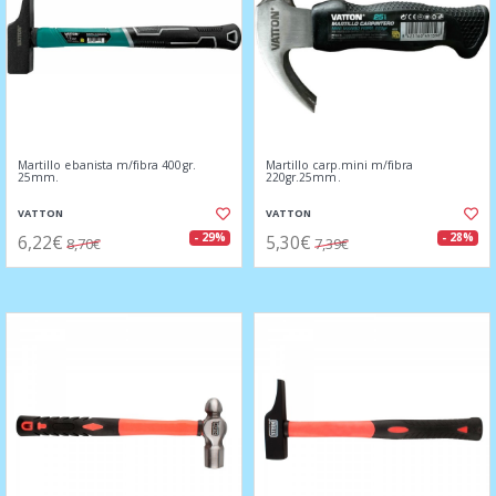
Martillo ebanista m/fibra 400gr.
Martillo carp.mini m/fibra
25mm.
220gr.25mm.
VATTON
VATTON
6,22€
5,30€
- 29%
- 28%
8,70€
7,39€