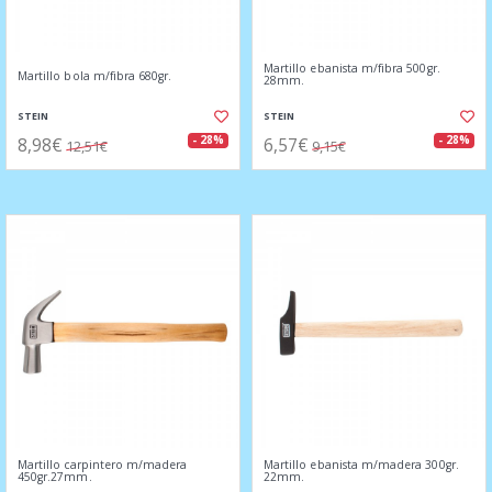
Martillo ebanista m/fibra 500gr.
Martillo bola m/fibra 680gr.
28mm.
STEIN
STEIN
8,98€
6,57€
- 28%
- 28%
12,51€
9,15€
Martillo carpintero m/madera
Martillo ebanista m/madera 300gr.
450gr.27mm.
22mm.