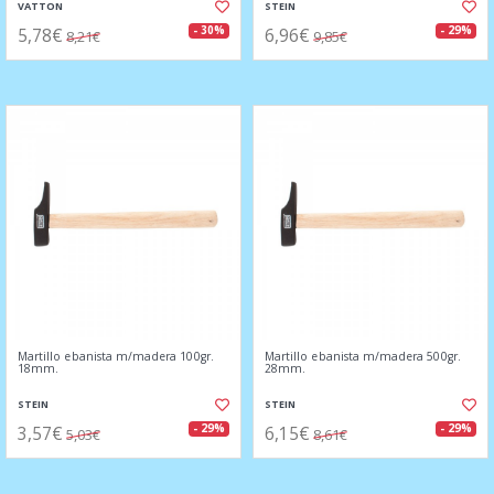
VATTON
STEIN
5,78€
6,96€
- 30%
- 29%
8,21€
9,85€
Martillo ebanista m/madera 100gr.
Martillo ebanista m/madera 500gr.
18mm.
28mm.
STEIN
STEIN
3,57€
6,15€
- 29%
- 29%
5,03€
8,61€