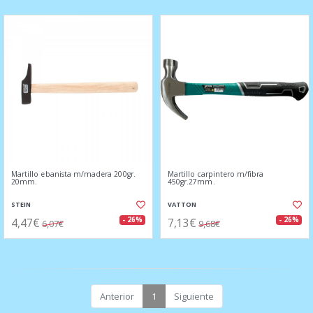
Martillo ebanista m/madera 200gr.
Martillo carpintero m/fibra
20mm.
450gr.27mm.
STEIN
VATTON
4,47€
7,13€
- 26%
- 26%
6,07€
9,68€
Anterior
1
Siguiente