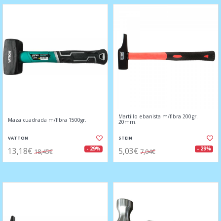
Martillo ebanista m/fibra 200gr.
Maza cuadrada m/fibra 1500gr.
20mm.
VATTON
STEIN
13,18€
5,03€
- 29%
- 29%
18,45€
7,04€