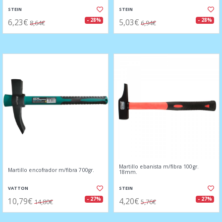
STEIN
STEIN
6,23€
5,03€
- 28%
- 28%
8,64€
6,94€
Martillo ebanista m/fibra 100gr.
Martillo encofrador m/fibra 700gr.
18mm.
VATTON
STEIN
10,79€
4,20€
- 27%
- 27%
14,80€
5,76€