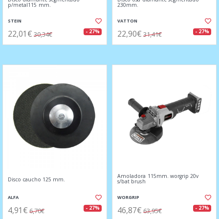
p/metal115 mm.
230mm.
STEIN
VATTON
22,01€
22,90€
- 27%
- 27%
30,34€
31,41€
Amoladora 115mm. worgrip 20v
Disco caucho 125 mm.
s/bat brush
ALFA
WORGRIP
4,91€
46,87€
- 27%
- 27%
6,70€
63,95€