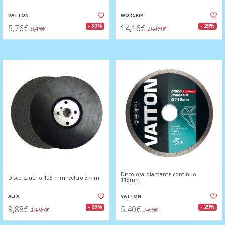
VATTON
WORGRIP
5,76€
14,16€
- 30%
- 29%
8,19€
20,03€
Disco osa diamante continuo
Disco caucho 125 mm. velcro 3mm.
115mm
ALFA
VATTON
9,88€
5,40€
- 29%
- 29%
13,97€
7,60€