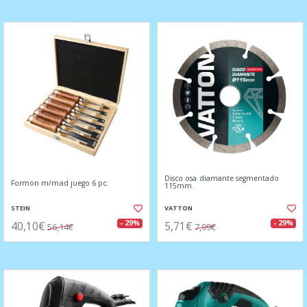
Disco osa diamante segmentado
Formon m/mad juego 6 pc.
115mm.
STEIN
VATTON
40,10€
5,71€
- 29%
- 29%
56,14€
7,99€