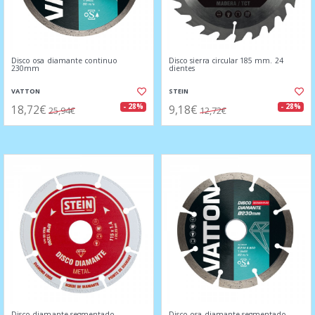
Disco osa diamante continuo
Disco sierra circular 185 mm. 24
230mm
dientes
VATTON
STEIN
18,72€
9,18€
- 28%
- 28%
25,94€
12,72€
Disco diamante segmentado
Disco osa diamante segmentado