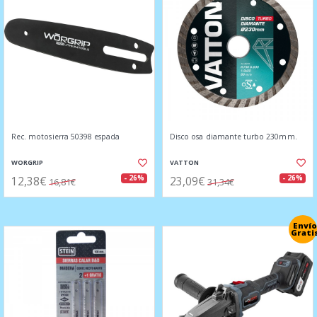
Rec. motosierra 50398 espada
Disco osa diamante turbo 230mm.
WORGRIP
VATTON
12,38€
23,09€
- 26%
- 26%
16,81€
31,34€
Envío
Grati