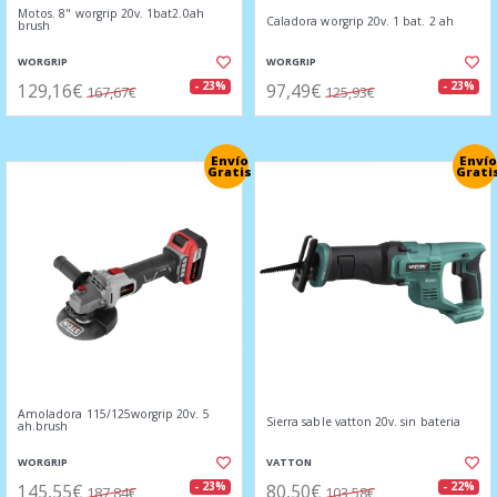
Motos. 8" worgrip 20v. 1bat2.0ah
Caladora worgrip 20v. 1 bat. 2 ah
brush
WORGRIP
WORGRIP
129,16€
97,49€
- 23%
- 23%
167,67€
125,93€
Envío
Envío
Gratis
Grati
Amoladora 115/125worgrip 20v. 5
Sierra sable vatton 20v. sin bateria
ah.brush
WORGRIP
VATTON
145,55€
80,50€
- 23%
- 22%
187,84€
103,58€