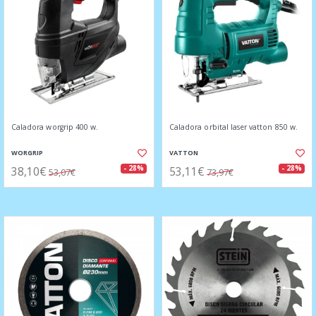
Caladora worgrip 400 w.
Caladora orbital laser vatton 850 w.
WORGRIP
VATTON
38,10€
53,11€
- 28%
- 28%
53,07€
73,97€