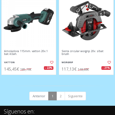
Amoladora 115mm. vatton 20v.1
Sierra circular worgrip 20v. s/bat
bat.4.0ah.
brush
VATTON
WORGRIP
145,45€
117,13€
- 22%
- 21%
185,76€
148,88€
Anterior
1
2
Siguiente
Síguenos en: