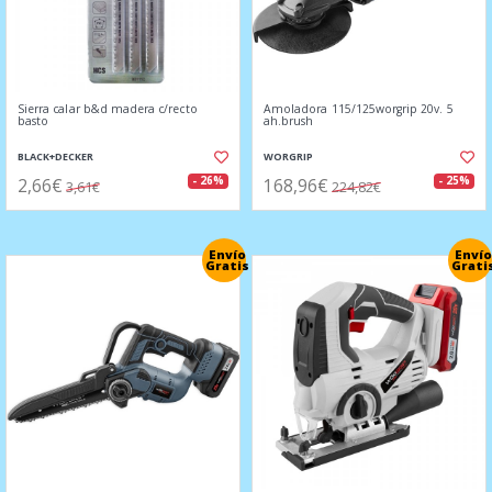
Sierra calar b&d madera c/recto
Amoladora 115/125worgrip 20v. 5
basto
ah.brush
BLACK+DECKER
WORGRIP
2,66€
168,96€
- 26%
- 25%
3,61€
224,82€
Envío
Envío
Gratis
Grati