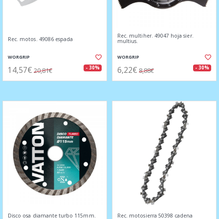
Rec. multiher. 49047 hoja sier.
Rec. motos. 49086 espada
multius.
WORGRIP
WORGRIP
14,57€
6,22€
- 30%
- 30%
20,81€
8,88€
Disco osa diamante turbo 115mm.
Rec. motosierra 50398 cadena