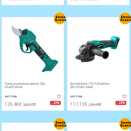
Envío
Envío
Gratis
Grati
Tijera podadora vatton 20v.
Amoladora 115/125vatton
brushl.s/bat
20v.brush.s/bat
VATTON
VATTON
126,46€
117,13€
- 22%
- 22%
162,22€
149,66€
Envío
Envío
Gratis
Grati