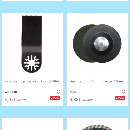
Recamb. hoja sierra multiusos(49047)
Disco caucho 125 mm. velcro 10mm.
WORGRIP
ALFA
4,07€
9,88€
- 27%
- 27%
5,55€
13,47€