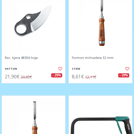
Rec. tijera 48306 hoja
Formon m/madera 32 mm
VATTON
STEIN
21,90€
8,61€
- 29%
- 29%
30,82€
12,11€