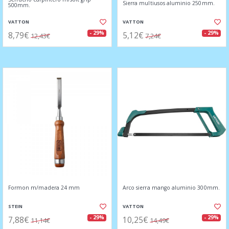
Sierra multiusos aluminio 250mm.
500mm.
VATTON
VATTON
8,79€
5,12€
- 29%
- 29%
12,43€
7,24€
Formon m/madera 24 mm
Arco sierra mango aluminio 300mm.
STEIN
VATTON
7,88€
10,25€
- 29%
- 29%
11,14€
14,49€