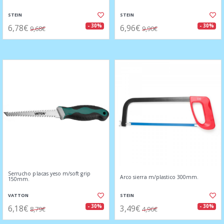
STEIN
STEIN
6,78€
6,96€
- 30%
- 30%
9,68€
9,90€
Serrucho placas yeso m/soft grip
Arco sierra m/plastico 300mm.
150mm.
VATTON
STEIN
6,18€
3,49€
- 30%
- 30%
8,79€
4,96€