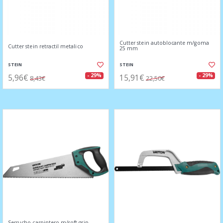
Cutter stein autoblocante m/goma
Cutter stein retractil metalico
25 mm
STEIN
STEIN
5,96€
15,91€
- 29%
- 29%
8,43€
22,50€
Serrucho carpintero m/soft grip