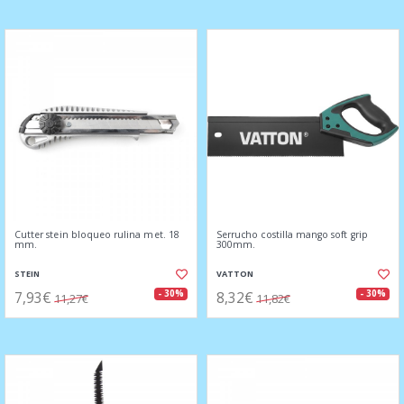
Cutter stein bloqueo rulina met. 18
Serrucho costilla mango soft grip
mm.
300mm.
STEIN
VATTON
7,93€
8,32€
- 30%
- 30%
11,27€
11,82€