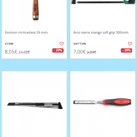
Formon m/madera 26 mm
Arco sierra mango soft grip 300mm.
STEIN
VATTON
8,05€
7,00€
- 29%
- 29%
11,32€
9,84€