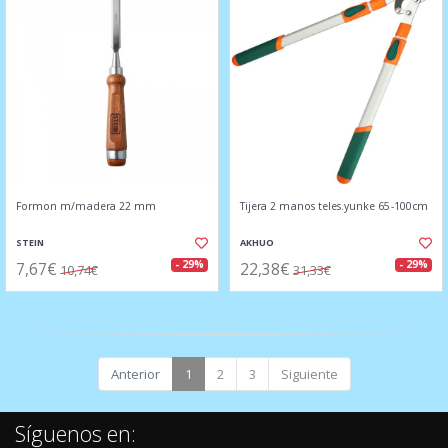
Formon m/madera 22 mm
Tijera 2 manos teles.yunke 65-100cm
STEIN
AKHUO
7,67€
22,38€
- 29%
- 29%
10,74€
31,33€
Anterior
1
2
3
Siguiente
Síguenos en: