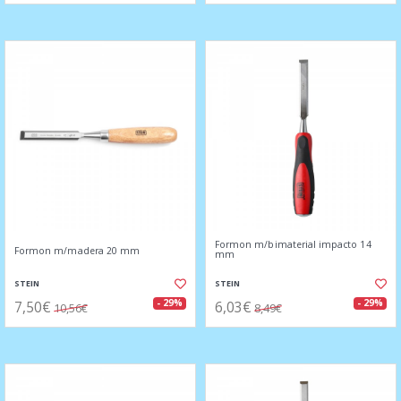
Formon m/bimaterial impacto 14
Formon m/madera 20 mm
mm
STEIN
STEIN
7,50€
6,03€
- 29%
- 29%
10,56€
8,49€