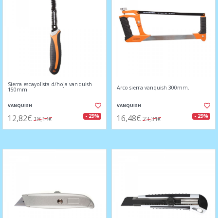
Sierra escayolista d/hoja vanquish
Arco sierra vanquish 300mm.
150mm
VANQUISH
VANQUISH
12,82€
16,48€
- 29%
- 29%
18,14€
23,31€