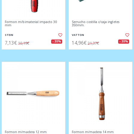
Formon m/bimaterial impacto 30
Serrucho costilla c/caja ingletes
mm
350mm.
STEIN
VATTON
7,13€
14,96€
- 30%
- 30%
10,19€
21,37€
Formon m/madera 12 mm
Formon m/madera 14 mm