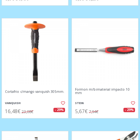
Formon m/bimaterial impacto 10
Cortafrio c/mango vanquish 305mm.
mm
VANQUISH
STEIN
16,48€
5,67€
- 29%
- 29%
23,08€
7,94€