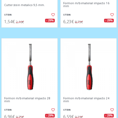
Formon m/bimaterial impacto 16
Cutter stein metalico 9,5 mm.
mm
STEIN
STEIN
1,54€
6,23€
- 29%
- 29%
2,16€
8,73€
Formon m/bimaterial impacto 28
Formon m/bimaterial impacto 24
mm
mm
STEIN
STEIN
6,96€
6,59€
- 29%
- 29%
9,75€
9,23€