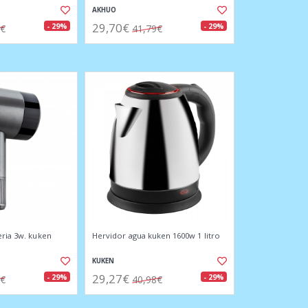
AKHUO
29,70€
- 29%
- 29%
0€
41,79€
eria 3w. kuken
Hervidor agua kuken 1600w 1 litro
KUKEN
29,27€
- 29%
- 29%
5€
40,98€