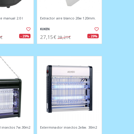
te manual 2.0 l
Extractor aire blanco 20w 120mm.
KUKEN
27,15€
- 29%
- 29%
5€
38,21€
d insectos 7w.30m2
Exterminador insectos 2x6w. 30m2