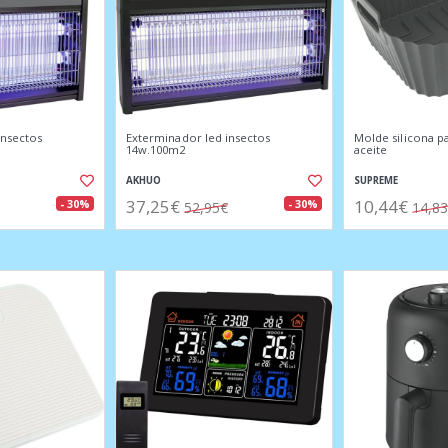
insectos
Exterminador led insectos
Molde silicona pa
14w.100m2
aceite
AKHUO
SUPREME
37,25€
10,44€
- 30%
- 30%
52,95€
14,8