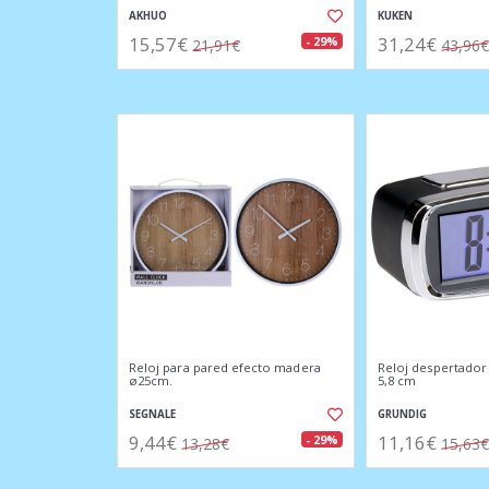
AKHUO
KUKEN
15,57€
31,24€
- 29%
21,91€
43,96€
Reloj para pared efecto madera
Reloj despertador a
ø25cm.
5,8 cm
SEGNALE
GRUNDIG
9,44€
11,16€
- 29%
13,28€
15,63€