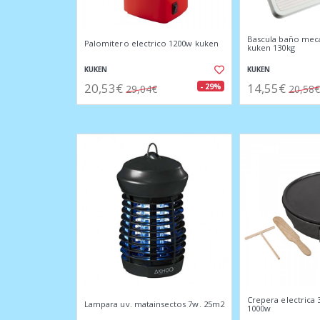
Bascula baño meca
Palomitero electrico 1200w kuken
kuken 130kg
KUKEN
KUKEN
20,53€
14,55€
- 29%
29,04€
20,58€
Crepera electrica
Lampara uv. matainsectos 7w. 25m2
1000w