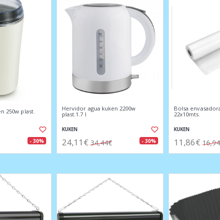
Hervidor agua kuken 2200w
Bolsa envasadora
en 250w plast.
plast.1.7 l
22x10mts.
KUKEN
KUKEN
24,11€
11,86€
- 30%
- 30%
34,44€
16,9