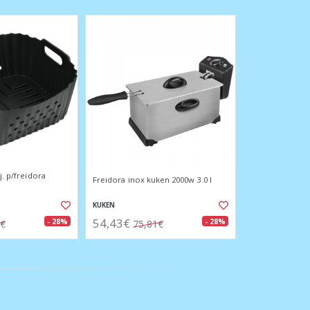
j. p/freidora
Freidora inox kuken 2000w 3.0 l
KUKEN
54,43€
- 28%
- 28%
3€
75,81€