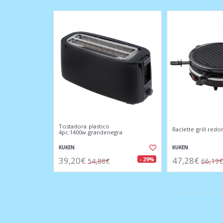
Tostadora plastico
Raclette grill red
4pc.1400w.grandenegra
KUKEN
KUKEN
39,20€
47,28€
- 29%
54,88€
66,19€