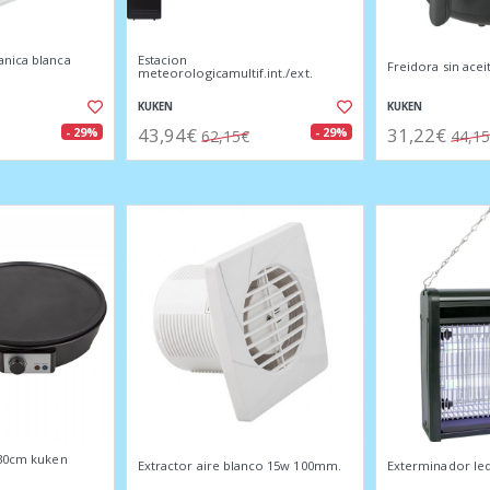
nica blanca
Estacion
Freidora sin acei
meteorologicamultif.int./ext.
KUKEN
KUKEN
43,94€
31,22€
- 29%
- 29%
62,15€
44,1
 30cm kuken
Extractor aire blanco 15w 100mm.
Exterminador le