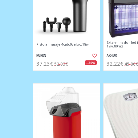
Exterminador led 
Pistola masaje 4cab.9veloc.18w
12w.80m2
KUKEN
AKHUO
37,23€
32,22€
- 30%
52,93€
45,80€