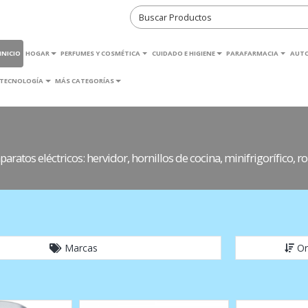
INICIO
HOGAR
PERFUMES Y COSMÉTICA
CUIDADO E HIGIENE
PARAFARMACIA
AUT
TECNOLOGÍA
MÁS CATEGORÍAS
tos eléctricos: hervidor, hornillos de cocina, minifrigorífico, rob
Marcas
Or