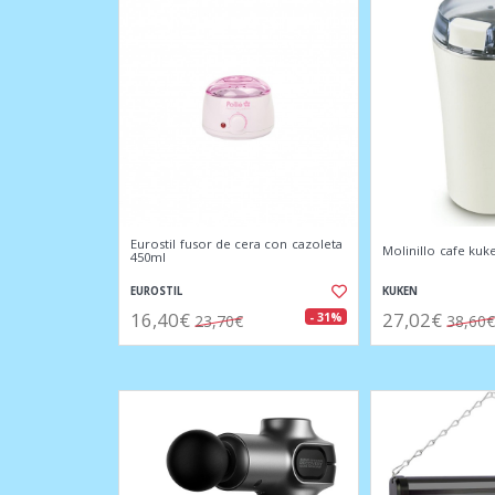
Eurostil fusor de cera con cazoleta
Molinillo cafe kuk
450ml
EUROSTIL
KUKEN
16,40€
27,02€
- 31%
23,70€
38,60€