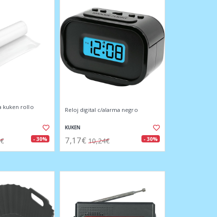
 kuken rollo
Reloj digital c/alarma negro
KUKEN
7,17€
- 30%
- 30%
4€
10,24€