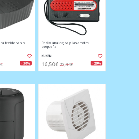
ra freidora sin
Radio analogica pilas am/fm
pequeña
KUKEN
16,50€
- 30%
- 29%
3€
23,34€