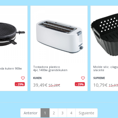
Tostadora plastico
Molde silic. c/agu
onda kuken 900w
4pc.1400w.grandekuken
s/aceite
KUKEN
SUPREME
39,49€
10,79€
- 29%
- 29%
55,28€
15,0
Anterior
1
2
3
4
Siguiente