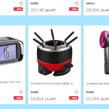
KUKEN
AKHUO
20,14€
28,00€
- 29%
- 29%
28,34€
39,4
 pilas 5,8 x 10 x
Fondue electrica kuken 800w 2 l
Quitapelusas bat
KUKEN
KUKEN
50,85€
25,39€
- 29%
- 29%
71,20€
35,5