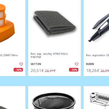
Rec. asp. sec/liq. 47967 filtro
1,33947 filtro
Rec. aspirador 3
esponja
VATTON
KUKEN
20,51€
18,26€
- 30%
- 30%
29,31€
26,0