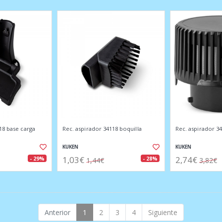
18 base carga
Rec. aspirador 34118 boquilla
Rec. aspirador 34
KUKEN
KUKEN
1,03€
2,74€
- 29%
- 28%
1,44€
3,82€
Anterior
1
2
3
4
Siguiente