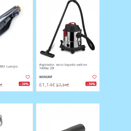
Aspirador seco-liquido vatton
3861 cuerpo
1400w 20l
WORGRIP
61,14€
- 30%
- 30%
9€
87,34€