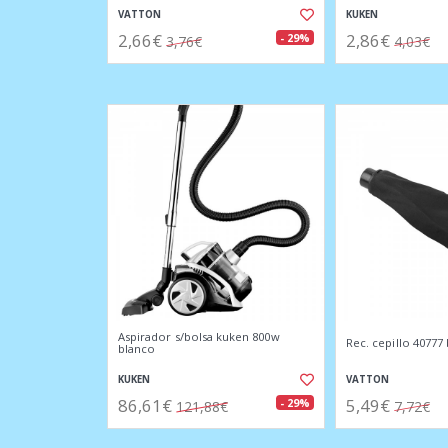
VATTON
KUKEN
2,66€
2,86€
- 29%
3,76€
4,03€
Aspirador s/bolsa kuken 800w
Rec. cepillo 40777
blanco
KUKEN
VATTON
86,61€
5,49€
- 29%
121,88€
7,72€