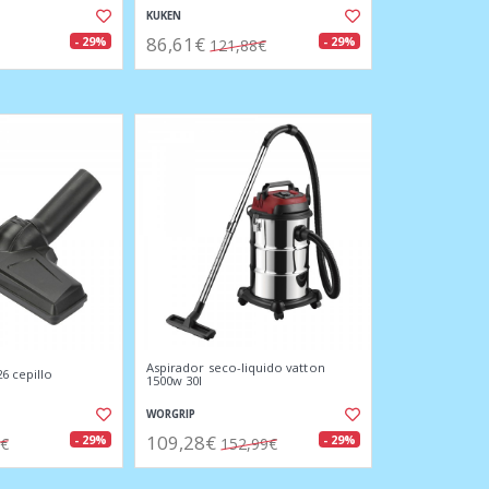
KUKEN
86,61€
- 29%
- 29%
121,88€
Aspirador seco-liquido vatton
26 cepillo
1500w 30l
WORGRIP
109,28€
- 29%
- 29%
4€
152,99€