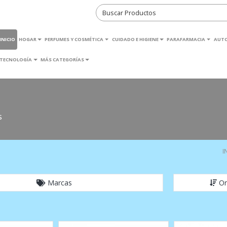
INICIO
HOGAR
PERFUMES Y COSMÉTICA
CUIDADO E HIGIENE
PARAFARMACIA
AUT
TECNOLOGÍA
MÁS CATEGORÍAS
s
I
Marcas
Or