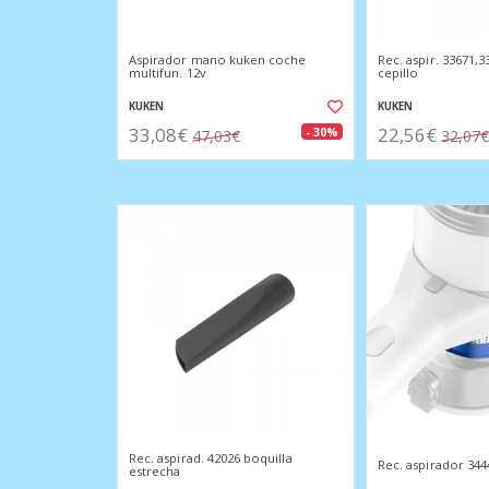
Aspirador mano kuken coche
Rec. aspir. 33671,3
multifun. 12v
cepillo
KUKEN
KUKEN
33,08€
22,56€
- 30%
47,03€
32,07€
Rec. aspirad. 42026 boquilla
Rec. aspirador 3444
estrecha