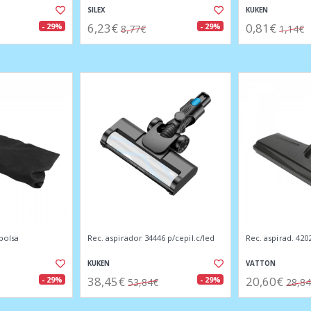
SILEX
KUKEN
6,23€
0,81€
- 29%
- 29%
8,77€
1,14€
 bolsa
Rec. aspirador 34446 p/cepil.c/led
Rec. aspirad. 420
KUKEN
VATTON
38,45€
20,60€
- 29%
- 29%
53,84€
28,8