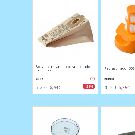
Bolsa de recambio para aspirador
Rec. aspirador 3386
moulinex
SILEX
KUKEN
6,23€
4,10€
- 30%
8,91€
5,86€