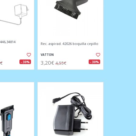
4446,34814
Rec. aspirad. 42026 boquilla cepillo
VATTON
3,20€
- 30%
- 30%
8€
4,55€