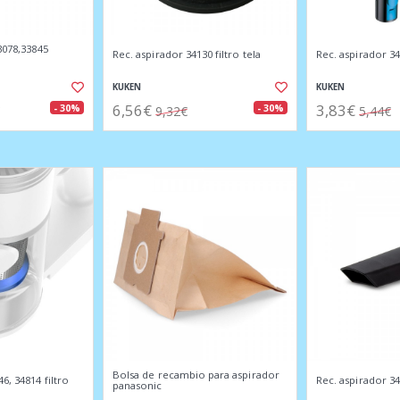
3078,33845
Rec. aspirador 34130 filtro tela
Rec. aspirador 34
KUKEN
KUKEN
6,56€
3,83€
- 30%
- 30%
9,32€
5,44€
Bolsa de recambio para aspirador
6, 34814 filtro
Rec. aspirador 34
panasonic