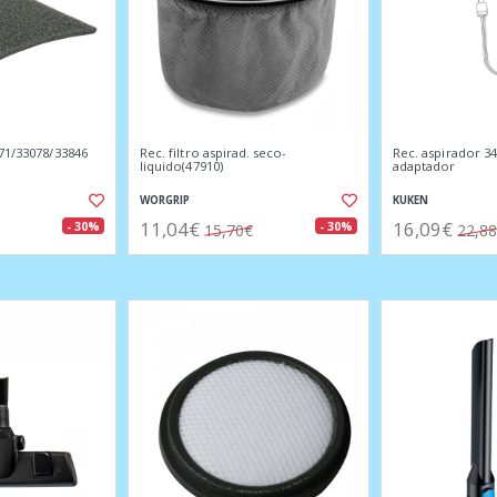
71/33078/33846
Rec. filtro aspirad. seco-
Rec. aspirador 3
liquido(47910)
adaptador
WORGRIP
KUKEN
11,04€
16,09€
- 30%
- 30%
15,70€
22,8