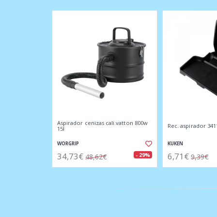
Aspirador cenizas cali.vatton 800w
Rec. aspirador 341
15l
WORGRIP
KUKEN
34,73€
6,71€
- 29%
48,62€
9,39€