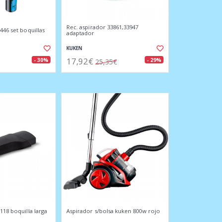
Rec. aspirador 33861,33947
446 set boquillas
adaptador
KUKEN
17,92€
- 30%
- 29%
25,35€
118 boquilla larga
Aspirador s/bolsa kuken 800w rojo