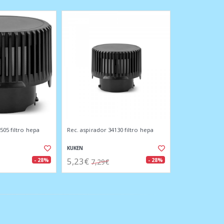
505 filtro hepa
Rec. aspirador 34130 filtro hepa
KUKEN
5,23€
- 28%
- 28%
7,29€