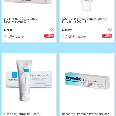
Biafin Emulsión Cutánea
Aderma Exomega Control Crema
Regeneradora 50 ml
Emoliente 200 ml
BIAFIN
DUCRAY
7,58€
17,30€
- 21%
- 21%
9,55€
21,79€
Cicaplast Baume B5 100 ml
Bepanthol Pomada Protectora 30 g