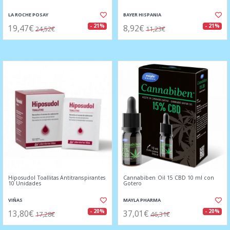
LA ROCHE POSAY
BAYER HISPANIA
19,47€
8,92€
- 21%
- 21%
24,52€
11,23€
Hiposudol Toallitas Antitranspirantes
Cannabiben Oil 15 CBD 10 ml con
10 Unidades
Gotero
VIÑAS
MAYLA PHARMA
13,80€
37,01€
- 20%
- 20%
17,28€
46,31€