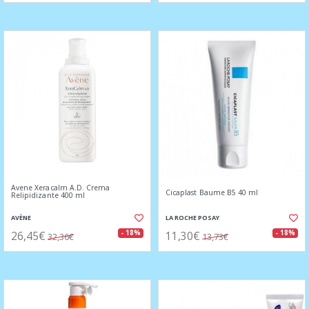
Avene Xeracalm A.D. Crema
Cicaplast Baume B5 40 ml
Relipidizante 400 ml
AVÈNE
LA ROCHE POSAY
26,45€
11,30€
- 18%
- 18%
32,36€
13,73€