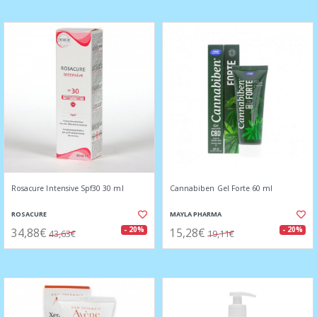
Rosacure Intensive Spf30 30 ml
Cannabiben Gel Forte 60 ml
ROSACURE
MAYLA PHARMA
34,88€
15,28€
- 20%
- 20%
43,63€
19,11€