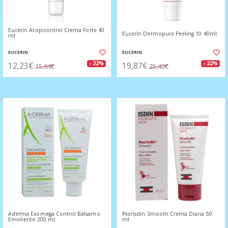
Eucerin Atopicontrol Crema Forte 40
Eucerin Dermopure Peeling 10 40ml
ml
EUCERIN
EUCERIN
12,23€
19,87€
- 22%
- 22%
15,64€
25,40€
Aderma Exomega Control Bálsamo
Psorisdin Smooth Crema Diaria 50
Emoliente 200 ml
ml