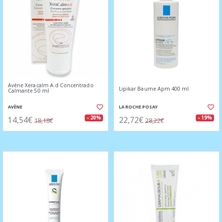
Avène Xeracalm A.d Concentrado
Lipikar Baume Apm 400 ml
Calmante 50 ml
AVÈNE
LA ROCHE POSAY
14,54€
22,72€
- 20%
- 19%
18,18€
28,22€