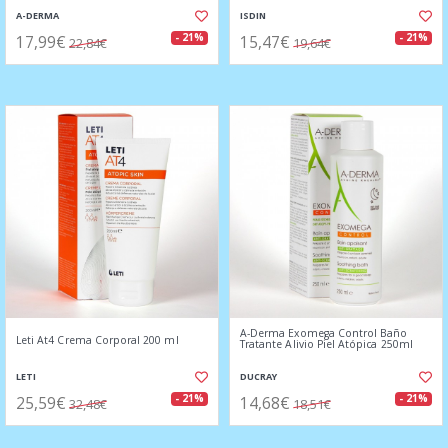
A-DERMA
ISDIN
17,99€
15,47€
- 21%
- 21%
22,84€
19,64€
A-Derma Exomega Control Baño
Leti At4 Crema Corporal 200 ml
Tratante Alivio Piel Atópica 250ml
LETI
DUCRAY
25,59€
14,68€
- 21%
- 21%
32,48€
18,51€