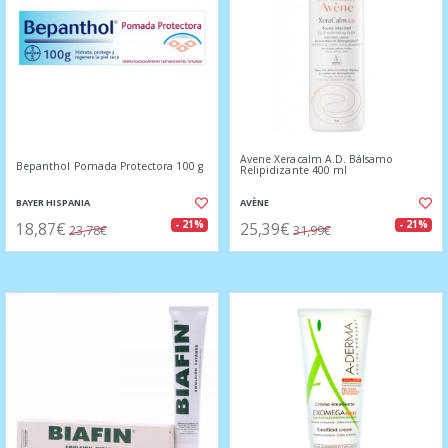
Avene Xeracalm A.D. Bálsamo
Bepanthol Pomada Protectora 100 g
Relipidizante 400 ml
BAYER HISPANIA
AVÈNE
18,87€
25,39€
- 21%
- 21%
23,78€
31,99€