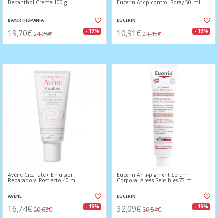
Bepanthol Crema 100 g
Eucerin Atopicontrol Spray 50 ml
BAYER HISPANIA
EUCERIN
19,70€
10,91€
- 19%
- 19%
24,29€
13,45€
Avène Cicalfate+ Emulsión
Eucerin Anti-pigment Serum
Reparadora Post-acto 40 ml
Corporal Areas Sensibles 75 ml
AVÈNE
EUCERIN
16,74€
32,09€
- 19%
- 19%
20,63€
39,54€