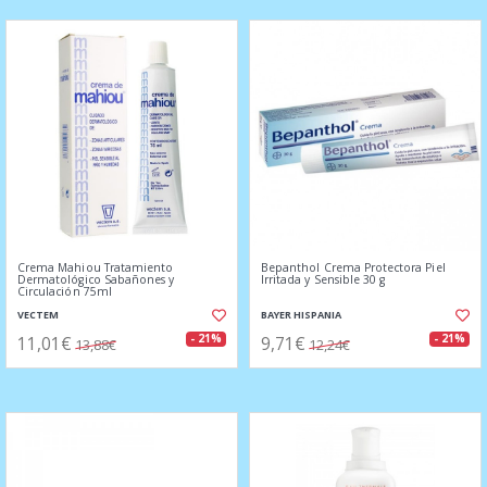
Crema Mahiou Tratamiento
Bepanthol Crema Protectora Piel
Dermatológico Sabañones y
Irritada y Sensible 30 g
Circulación 75ml
VECTEM
BAYER HISPANIA
11,01€
9,71€
- 21%
- 21%
13,88€
12,24€