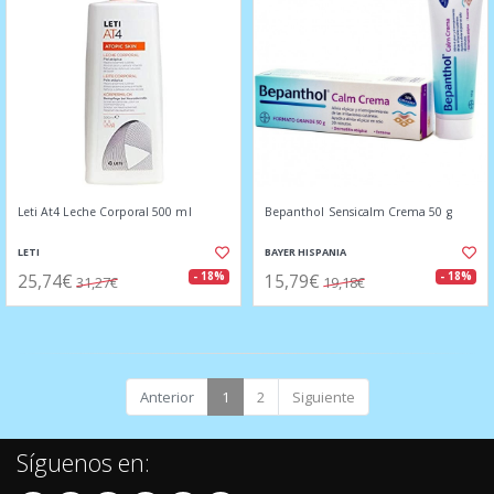
Leti At4 Leche Corporal 500 ml
Bepanthol Sensicalm Crema 50 g
LETI
BAYER HISPANIA
25,74€
15,79€
- 18%
- 18%
31,27€
19,18€
Anterior
1
2
Siguiente
Síguenos en: