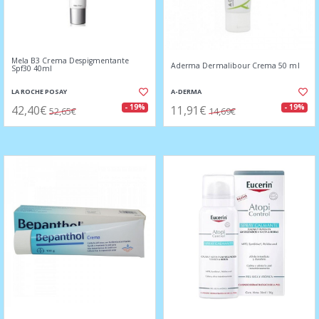
Mela B3 Crema Despigmentante
Aderma Dermalibour Crema 50 ml
Spf30 40ml
LA ROCHE POSAY
A-DERMA
42,40€
11,91€
- 19%
- 19%
52,65€
14,69€