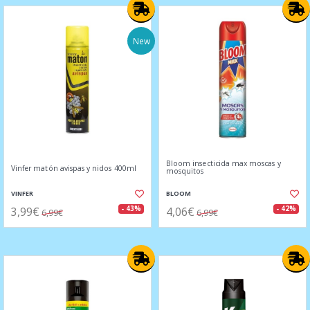
New
Bloom insecticida max moscas y
Vinfer matón avispas y nidos 400ml
mosquitos
VINFER
BLOOM
3,99€
4,06€
- 43%
- 42%
6,99€
6,99€