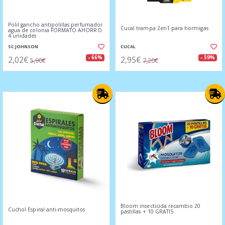
Polil gancho antipolillas perfumador
Cucal trampa 2en1 para hormigas
agua de colonia FORMATO AHORRO
4 unidades
SC JOHNSON
CUCAL
2,02€
2,95€
- 66%
- 59%
5,90€
7,20€
Bloom insecticida recambio 20
Cuchol Espiral anti-mosquitos
pastillas + 10 GRATIS