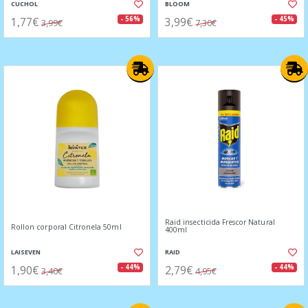
CUCHOL
BLOOM
1,77€
3,99€
- 56%
- 45%
3,99€
7,30€
Raid insecticida Frescor Natural
Rollon corporal Citronela 50ml
400ml
LAISEVEN
RAID
1,90€
2,79€
- 44%
- 44%
3,40€
4,95€