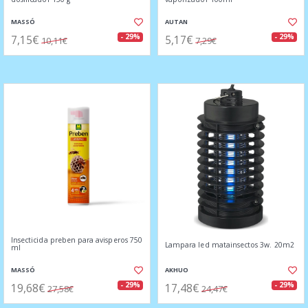
MASSÓ
AUTAN
7,15€
5,17€
- 29%
- 29%
10,11€
7,29€
Insecticida preben para avisperos 750
Lampara led matainsectos 3w. 20m2
ml
MASSÓ
AKHUO
19,68€
17,48€
- 29%
- 29%
27,58€
24,47€