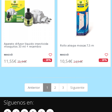
Aparato difusor líquido insecticida
Rollo atrapa moscas 7,5 m
mosquitos 33 ml + recambio
MASSÓ
MASSÓ
11,55€
10,54€
- 28%
- 28%
15,94€
14,54€
Anterior
1
2
3
Siguiente
Síguenos en: