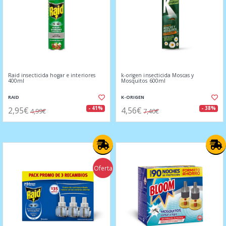
Raid insecticida hogar e interiores
k-origen insecticida Moscas y
400ml
Mosquitos 600ml
RAID
K-ORIGEN
2,95€
4,56€
- 41%
- 38%
4,99€
7,40€
Oferta