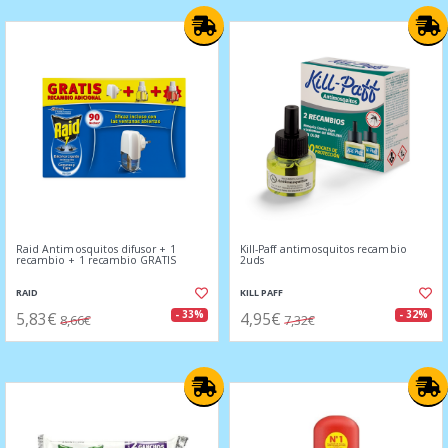
Raid Antimosquitos difusor + 1
Kill-Paff antimosquitos recambio
recambio + 1 recambio GRATIS
2uds
RAID
KILL PAFF
5,83€
4,95€
- 33%
- 32%
8,66€
7,32€