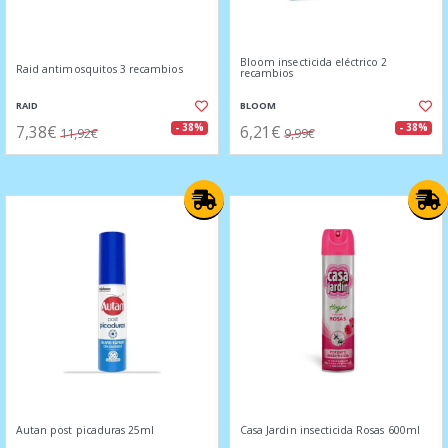
Bloom insecticida eléctrico 2
Raid antimosquitos 3 recambios
recambios
RAID
BLOOM
7,38€
6,21€
- 38%
- 38%
11,92€
9,99€
Autan post picaduras 25ml
Casa Jardin insecticida Rosas 600ml