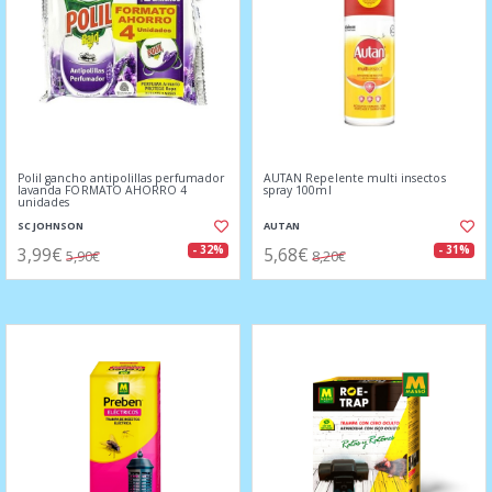
Polil gancho antipolillas perfumador
AUTAN Repelente multi insectos
lavanda FORMATO AHORRO 4
spray 100ml
unidades
SC JOHNSON
AUTAN
3,99€
5,68€
- 32%
- 31%
5,90€
8,20€