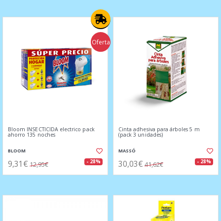
Oferta
Bloom INSECTICIDA electrico pack
Cinta adhesiva para árboles 5 m
ahorro 135 noches
(pack 3 unidades)
BLOOM
MASSÓ
9,31€
30,03€
- 28%
- 28%
12,95€
41,62€