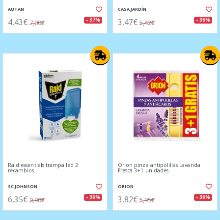
AUTAN
CASA JARDÍN
4,43€
3,47€
- 37%
- 36%
7,00€
5,42€
Raid essentials trampa led 2
Orion pinza antipolillas Lavanda
recambios
Fresca 3+1 unidades
SC JOHNSON
ORION
6,35€
3,82€
- 36%
- 36%
9,90€
5,95€