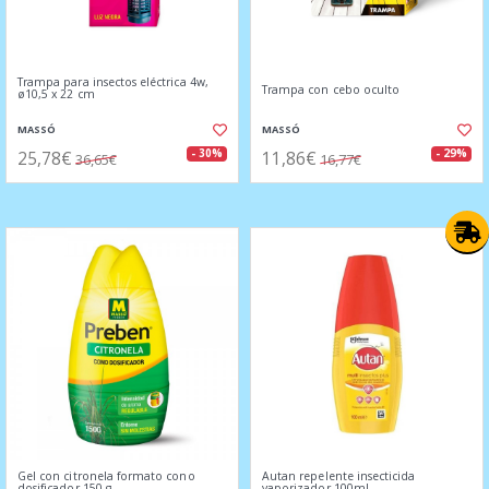
Trampa para insectos eléctrica 4w,
Trampa con cebo oculto
ø10,5 x 22 cm
MASSÓ
MASSÓ
25,78€
11,86€
- 30%
- 29%
36,65€
16,77€
Gel con citronela formato cono
Autan repelente insecticida
dosificador 150 g
vaporizador 100ml