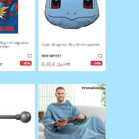
00 g / m² algodón
Cojin 3d aprox. 40 x 40 cm squirtle
derman
NEW IMPORT
8,45€
- 45%
- 44%
7€
15,17€