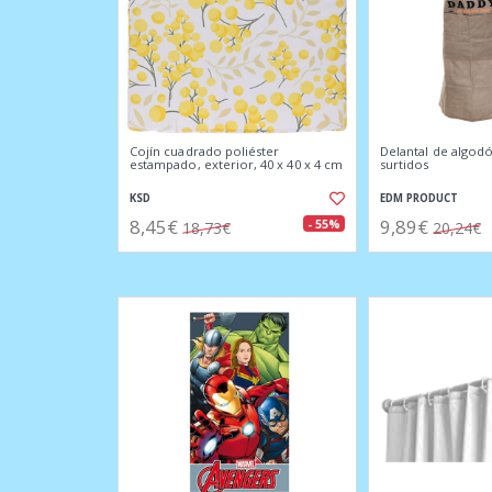
Cojín cuadrado poliéster
Delantal de algod
estampado, exterior, 40 x 40 x 4 cm
surtidos
KSD
EDM PRODUCT
8,45€
9,89€
- 55%
18,73€
20,24€