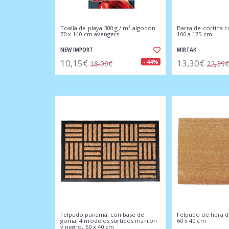
Toalla de playa 300 g / m² algodón
Barra de cortina c
70 x 140 cm avengers
100 a 175 cm
NEW IMPORT
MIRTAK
10,15€
13,30€
- 44%
18,00€
22,39€
Felpudo panamá, con base de
Felpudo de fibra 
goma, 4 modelos surtidos marron
60 x 40 cm
y negro, 60 x 40 cm