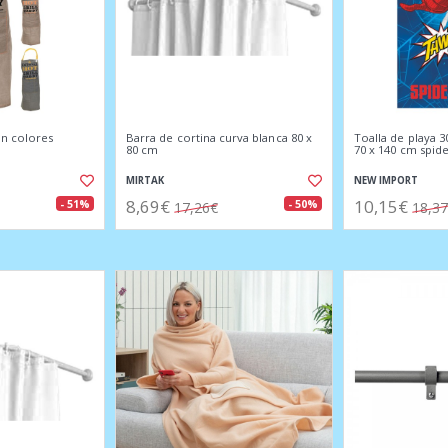
ón colores
Barra de cortina curva blanca 80 x
Toalla de playa 3
80 cm
70 x 140 cm spi
MIRTAK
NEW IMPORT
8,69€
10,15€
- 51%
- 50%
17,26€
18,3