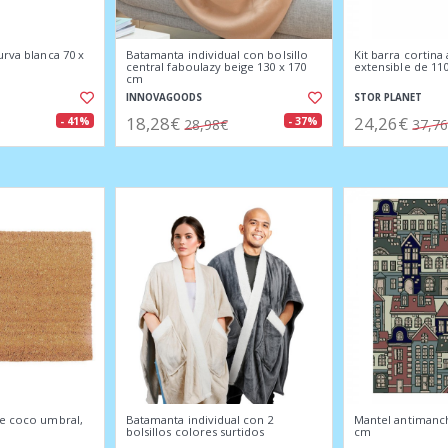
urva blanca 70 x
Batamanta individual con bolsillo
Kit barra cortina
central faboulazy beige 130 x 170
extensible de 110
cm
INNOVAGOODS
STOR PLANET
18,28€
24,26€
- 41%
- 37%
28,98€
37,7
de coco umbral,
Batamanta individual con 2
Mantel antimanch
bolsillos colores surtidos
cm