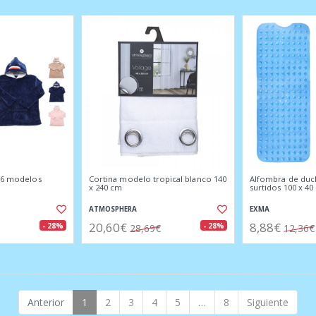
l 6 modelos
Cortina modelo tropical blanco 140
Alfombra de duc
x 240 cm
surtidos 100 x 40
ATMOSPHERA
EXMA
20,60€
8,88€
- 28%
- 28%
28,69€
12,36€
Anterior
1
2
3
4
5
…
8
Siguiente