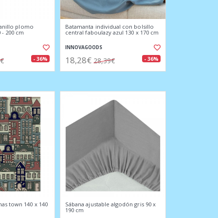
 anillo plomo
Batamanta individual con bolsillo
 - 200 cm
central faboulazy azul 130 x 170 cm
INNOVAGOODS
18,28€
- 36%
- 36%
6€
28,39€
as town 140 x 140
Sábana ajustable algodón gris 90 x
190 cm