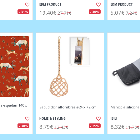
EDM PRODUCT
EDM PRODUCT
19,40€
5,07€
- 31%
- 30%
27,71€
7,24€
s espadan 140 x
Sacudidor alfombras ø24 x 72 cm
Manopla silicona
HOME & STYLING
IBILI
8,79€
8,32€
- 30%
- 29%
12,43€
11,76€