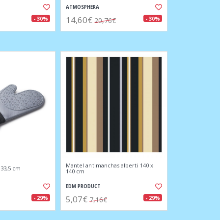
ATMOSPHERA
14,60€
- 30%
- 30%
20,76€
Mantel antimanchas alberti 140 x
 33,5 cm
140 cm
EDM PRODUCT
5,07€
- 29%
- 29%
7,16€