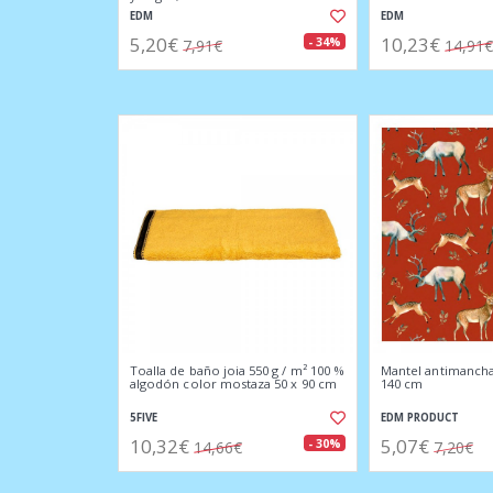
EDM
EDM
5,20€
10,23€
- 34%
7,91€
14,91€
Toalla de baño joia 550 g / m² 100 %
Mantel antimancha
algodón color mostaza 50 x 90 cm
140 cm
5FIVE
EDM PRODUCT
10,32€
5,07€
- 30%
14,66€
7,20€