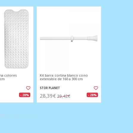
ha colores
Kit barra cortina blanco cono
 cm
extensible de 160 a 300 cm
STOR PLANET
28,39€
- 28%
- 28%
39,42€