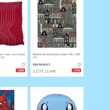
lor rojo con lineas
Mantel antimanchas town 140 x 200
0 cm
cm
EDM PRODUCT
5,07€
- 59%
- 57%
11,77€