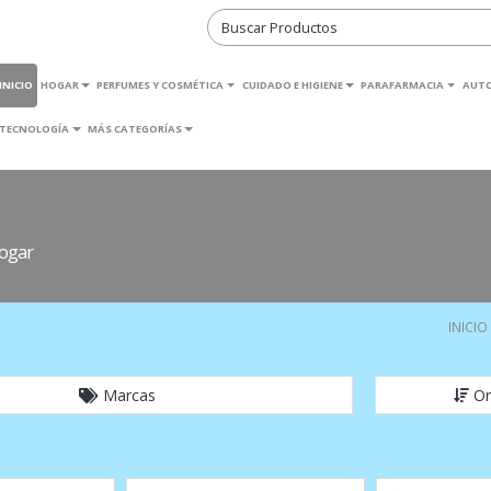
INICIO
HOGAR
PERFUMES Y COSMÉTICA
CUIDADO E HIGIENE
PARAFARMACIA
AUT
TECNOLOGÍA
MÁS CATEGORÍAS
Hogar
INICIO
Marcas
Or