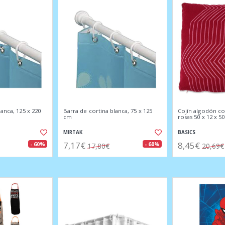
lanca, 125 x 220
Barra de cortina blanca, 75 x 125
Cojín algodón co
cm
rosas 50 x 12 x 5
MIRTAK
BASICS
7,17€
8,45€
- 60%
- 60%
17,80€
20,69€