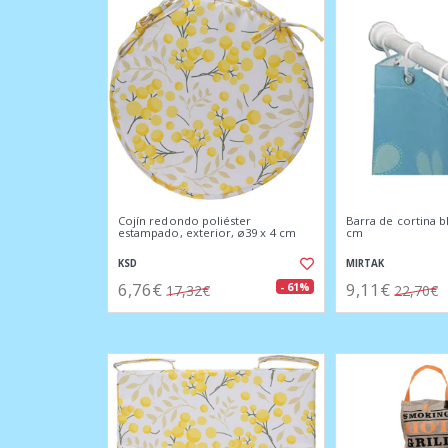
Cojín redondo poliéster
Barra de cortina b
estampado, exterior, ø39 x 4 cm
cm
KSD
MIRTAK
6,76€
9,11€
- 61%
17,32€
22,70€