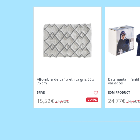
Alfombra de baño etnica gris 50 x
Batamanta infanti
75 cm
variados
5FIVE
EDM PRODUCT
15,52€
24,77€
- 29%
21,90€
34,50€