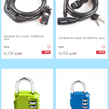
Candado bici comb. 10x650mm.
Candado bici llave 10x1200mm. azul
azul
ALFA
ALFA
6,22€
4,25€
- 30%
- 30%
8,84€
6,04€