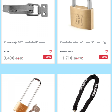
Cierre caja 987 candado 80 mm.
Candado laton a/norm. 50mm.ll/ig.
ALFA
HANDLOCK
3,49€
11,71€
- 29%
- 29%
4,91€
16,47€