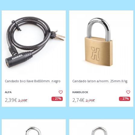
Candado bici llave 8x650mm. negro
Candado laton a/norm. 25mm.ll/ig.
ALFA
HANDLOCK
2,39€
2,74€
- 27%
- 27%
3,28€
3,76€