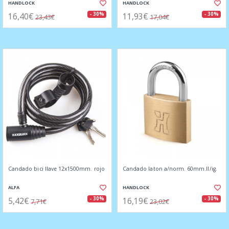
HANDLOCK
HANDLOCK
16,40€
11,93€
- 30%
- 30%
23,43€
17,04€
Candado bici llave 12x1500mm. rojo
Candado laton a/norm. 60mm.ll/ig.
ALFA
HANDLOCK
5,42€
16,19€
- 30%
- 30%
7,71€
23,02€