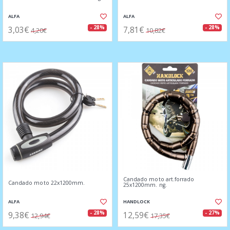
ALFA
ALFA
3,03€
7,81€
- 28%
- 28%
4,20€
10,82€
Candado moto art.forrado
Candado moto 22x1200mm.
25x1200mm. ng.
ALFA
HANDLOCK
9,38€
12,59€
- 28%
- 27%
12,94€
17,35€