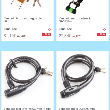
Candado laton arco regulable
Candado moto cadena forr.
50mm.
10x1000mm.
HANDLOCK
HANDLOCK
31,19€
22,84€
- 28%
- 28%
43,44€
31,81€
Candado bici llave 10x650mm. negro
Candado moto 22x1000mm.