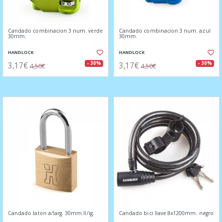
Candado combinacion 3 num. verde
Candado combinacion 3 num. azul
30mm.
30mm.
HANDLOCK
HANDLOCK
3,17€
3,17€
- 30%
- 30%
4,50€
4,50€
Candado laton a/larg. 30mm.ll/ig.
Candado bici llave 8x1200mm. negro