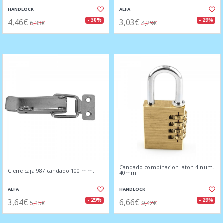
HANDLOCK
ALFA
4,46€
3,03€
- 30%
- 29%
6,33€
4,29€
Candado combinacion laton 4 num.
Cierre caja 987 candado 100 mm.
40mm.
ALFA
HANDLOCK
3,64€
6,66€
- 29%
- 29%
5,15€
9,42€