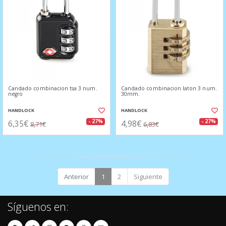
Candado combinacion tsa 3 num.
Candado combinacion laton 3 num.
negro
30mm.
HANDLOCK
HANDLOCK
6,35€
4,98€
- 27%
- 27%
8,71€
6,83€
Anterior
1
2
Siguiente
Síguenos en: