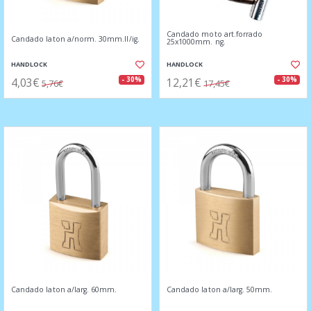
Candado moto art.forrado
Candado laton a/norm. 30mm.ll/ig.
25x1000mm. ng.
HANDLOCK
HANDLOCK
4,03€
12,21€
- 30%
- 30%
5,76€
17,45€
Candado laton a/larg. 60mm.
Candado laton a/larg. 50mm.