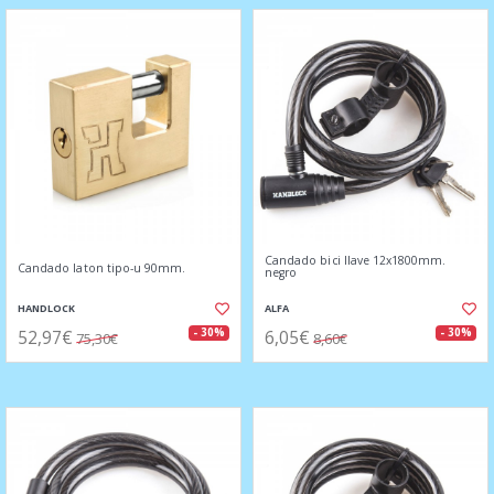
Candado bici llave 12x1800mm.
Candado laton tipo-u 90mm.
negro
HANDLOCK
ALFA
52,97€
6,05€
- 30%
- 30%
75,30€
8,60€