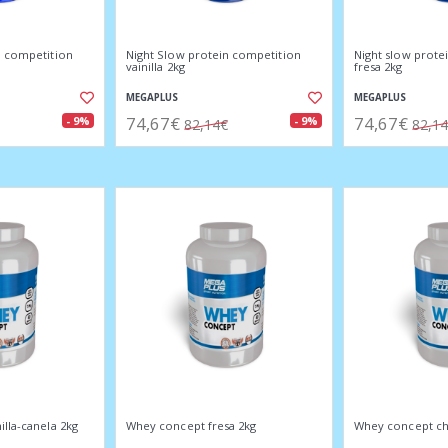
n competition
Night Slow protein competition
Night slow prote
vainilla 2kg
fresa 2kg
MEGAPLUS
MEGAPLUS
74,67€
74,67€
- 9%
- 9%
82,14€
82,1
lla-canela 2kg
Whey concept fresa 2kg
Whey concept c