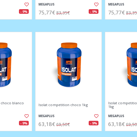
MEGAPLUS
MEGAPLUS
75,77€
75,77€
- 9%
- 9%
83,35€
83,3
n choco blanco
Isolat competiti
Isolat competition choco 1kg
1kg
MEGAPLUS
MEGAPLUS
63,18€
63,18€
- 9%
- 9%
69,50€
69,5