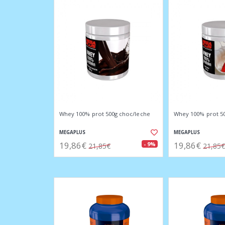
Whey 100% prot 500g choc/leche
Whey 100% prot 50
MEGAPLUS
MEGAPLUS
19,86€
19,86€
- 9%
21,85€
21,85€