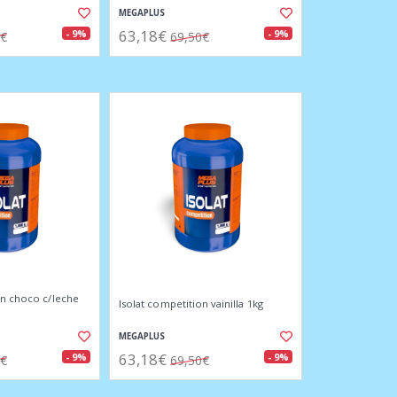
MEGAPLUS
63,18€
- 9%
- 9%
5€
69,50€
on choco c/leche
Isolat competition vainilla 1kg
MEGAPLUS
63,18€
- 9%
- 9%
0€
69,50€