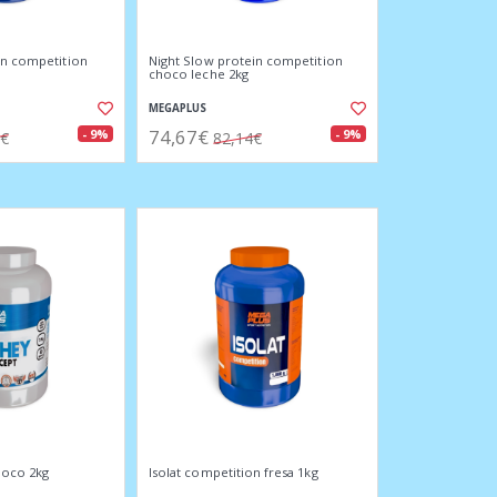
in competition
Night Slow protein competition
choco leche 2kg
MEGAPLUS
74,67€
- 9%
- 9%
4€
82,14€
hoco 2kg
Isolat competition fresa 1kg