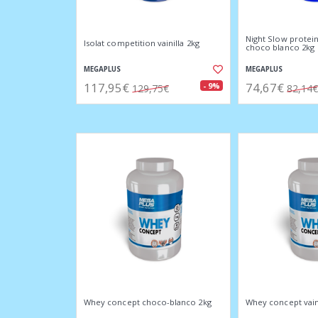
Night Slow protei
Isolat competition vainilla 2kg
choco blanco 2kg
MEGAPLUS
MEGAPLUS
117,95€
74,67€
- 9%
129,75€
82,14€
Whey concept choco-blanco 2kg
Whey concept vaini