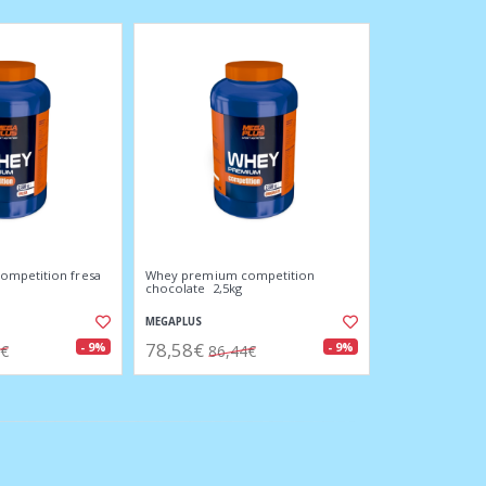
mpetition fresa
Whey premium competition
chocolate 2,5kg
MEGAPLUS
78,58€
- 9%
- 9%
4€
86,44€