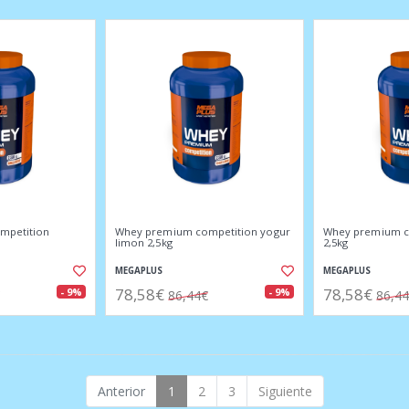
mpetition
Whey premium competition yogur
Whey premium co
limon 2,5kg
2,5kg
MEGAPLUS
MEGAPLUS
78,58€
78,58€
- 9%
- 9%
86,44€
86,4
Anterior
1
2
3
Siguiente