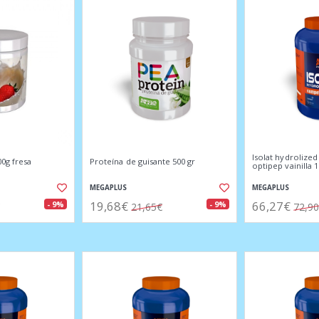
Isolat hydrolize
0g fresa
Proteína de guisante 500 gr
optipep vainilla 
MEGAPLUS
MEGAPLUS
19,68€
66,27€
- 9%
- 9%
21,65€
72,9