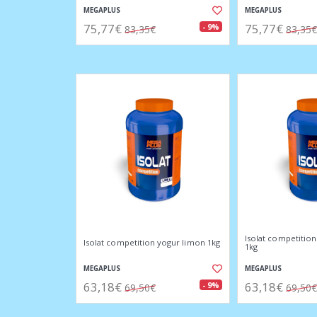
MEGAPLUS
MEGAPLUS
75,77€
75,77€
- 9%
83,35€
83,35€
Isolat competitio
Isolat competition yogur limon 1kg
1kg
MEGAPLUS
MEGAPLUS
63,18€
63,18€
- 9%
69,50€
69,50€