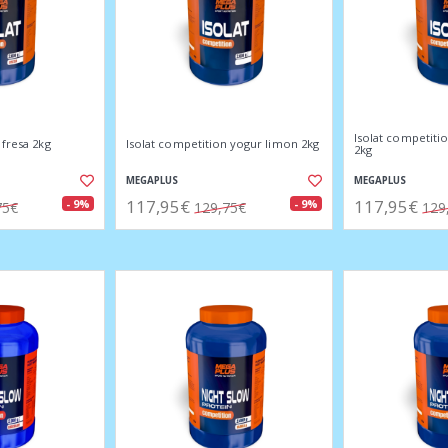
Isolat competiti
 fresa 2kg
Isolat competition yogur limon 2kg
2kg
MEGAPLUS
MEGAPLUS
117,95€
117,95€
- 9%
- 9%
75€
129,75€
129