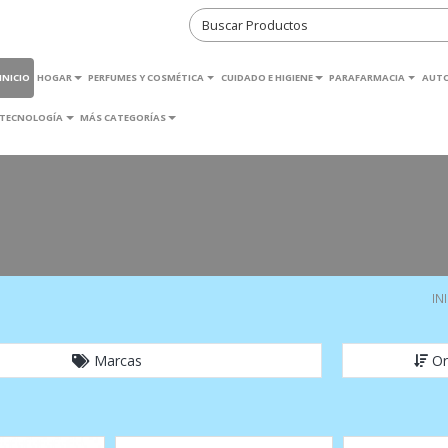
INICIO
HOGAR
PERFUMES Y COSMÉTICA
CUIDADO E HIGIENE
PARAFARMACIA
AUT
TECNOLOGÍA
MÁS CATEGORÍAS
IN
Marcas
Or