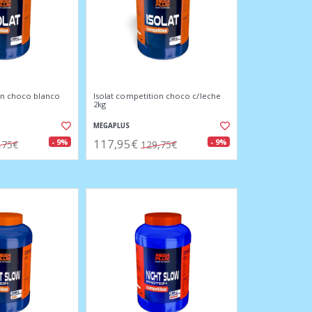
on choco blanco
Isolat competition choco c/leche
2kg
MEGAPLUS
117,95€
- 9%
- 9%
,75€
129,75€