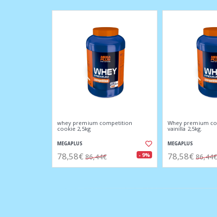
whey premium competition
Whey premium co
cookie 2,5kg
vainilla 2,5kg.
MEGAPLUS
MEGAPLUS
78,58€
78,58€
- 9%
86,44€
86,44€