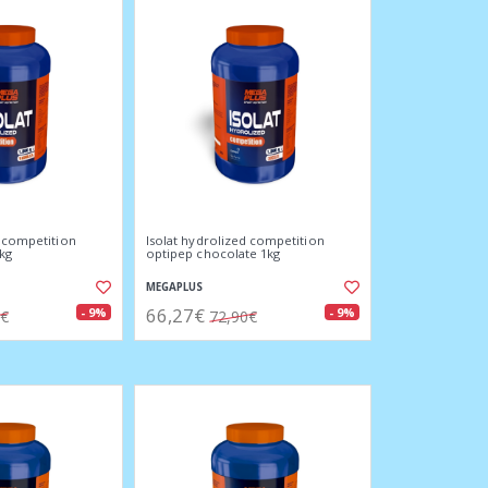
d competition
Isolat hydrolized competition
1kg
optipep chocolate 1kg
MEGAPLUS
66,27€
- 9%
- 9%
0€
72,90€