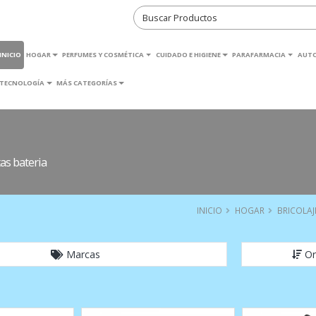
INICIO
HOGAR
PERFUMES Y COSMÉTICA
CUIDADO E HIGIENE
PARAFARMACIA
AUT
TECNOLOGÍA
MÁS CATEGORÍAS
s bateria
INICIO
HOGAR
BRICOLAJ
Marcas
Or