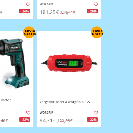
WORGRIP
181,25€
- 26%
- 26%
1€
243,41€
Envío
Envío
Gratis
Gratis
y.vatton
Cargador bateria worgrip 4/12v.
WORGRIP
94,31€
- 22%
- 22%
,40€
120,83€