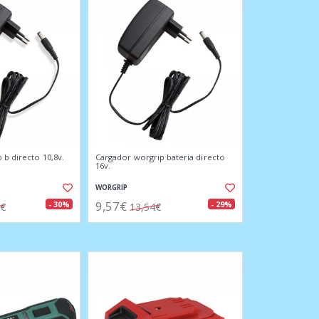
 b directo 10,8v.
Cargador worgrip bateria directo
16v.
WORGRIP
9,57€
- 30%
- 29%
3€
13,54€