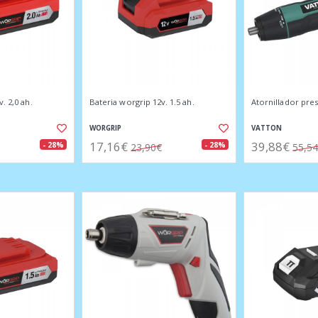
. 2,0 ah.
Bateria worgrip 12v. 1.5 ah.
Atornillador pres
WORGRIP
VATTON
17,16€
39,88€
- 28%
- 28%
23,90€
55,5