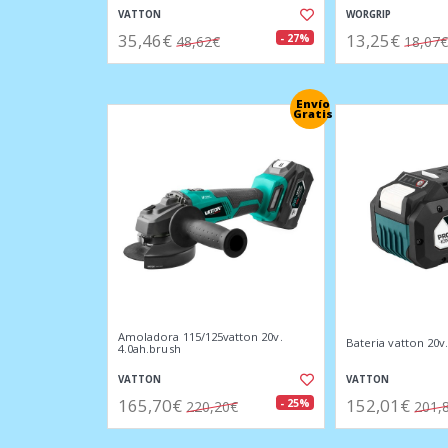
VATTON
WORGRIP
35,46€
13,25€
- 27%
48,62€
18,07€
Envío
Gratis
Amoladora 115/125vatton 20v.
Bateria vatton 20v.
4.0ah.brush
VATTON
VATTON
165,70€
152,01€
- 25%
220,20€
201,