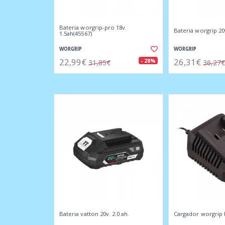
Bateria worgrip-pro 18v.
Bateria worgrip 20v
1.5ah(45567)
WORGRIP
WORGRIP
22,99€
26,31€
- 28%
31,85€
36,27€
Bateria vatton 20v. 2.0 ah.
Cargador worgrip b