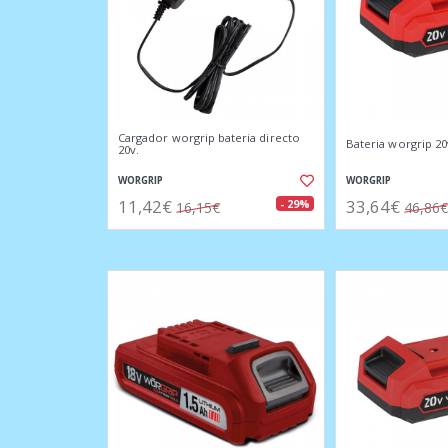
Cargador worgrip bateria directo
Bateria worgrip 20v
20v.
WORGRIP
WORGRIP
11,42€
33,64€
- 29%
16,15€
46,86€