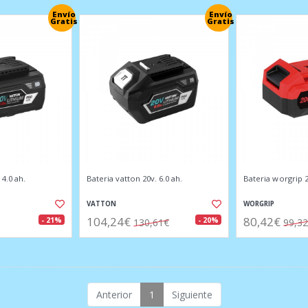
Envío
Envío
Gratis
Gratis
 4.0 ah.
Bateria vatton 20v. 6.0 ah.
Bateria worgrip 2
VATTON
WORGRIP
104,24€
80,42€
- 21%
- 20%
130,61€
99,3
Anterior
1
Siguiente