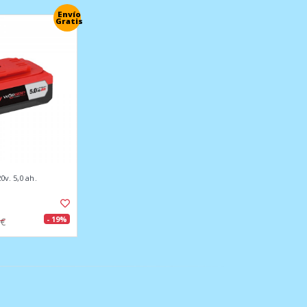
Envío
Gratis
0v. 5,0 ah.
- 19%
2€