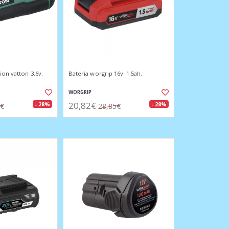
ion vatton 3.6v.
Bateria worgrip 16v. 1.5ah.
WORGRIP
20,82€
- 28%
- 28%
4€
28,85€