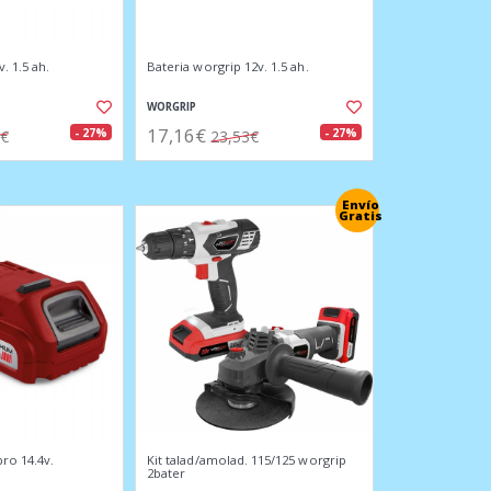
. 1.5 ah.
Bateria worgrip 12v. 1.5 ah.
WORGRIP
17,16€
- 27%
- 27%
1€
23,53€
Envío
Gratis
ro 14.4v.
Kit talad/amolad. 115/125 worgrip
2bater