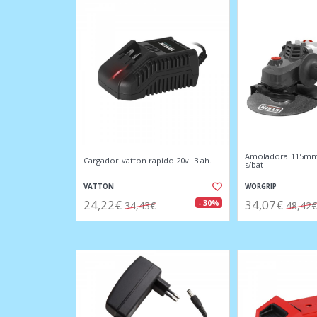
Amoladora 115mm.
Cargador vatton rapido 20v. 3 ah.
s/bat
VATTON
WORGRIP
24,22€
34,07€
- 30%
34,43€
48,42€