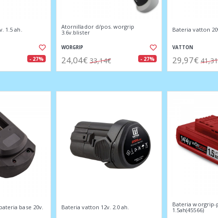
Atornillador d/pos. worgrip
. 1.5 ah.
Bateria vatton 20v
3.6v.blister
WORGRIP
VATTON
24,04€
29,97€
- 27%
- 27%
33,14€
41,3
Bateria worgrip-p
ateria base 20v.
Bateria vatton 12v. 2.0 ah.
1.5ah(45566)