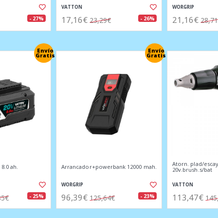
VATTON
WORGRIP
17,16€
21,16€
- 27%
- 26%
23,29€
28,7
Envío
Envío
Gratis
Gratis
Atorn. plad/esca
 8.0 ah.
Arrancador+powerbank 12000 mah.
20v.brush.s/bat
WORGRIP
VATTON
96,39€
113,47€
- 25%
- 23%
85€
125,64€
145