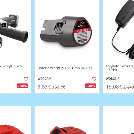
 worgrip 20v.
Cargador worgrip
Bateria worgrip 12v. 1.3ah.(47455)
(46244)
WORGRIP
WORGRIP
9,83€
15,08€
- 30%
- 30%
13,97€
21,4