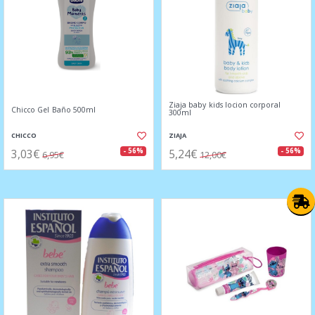
Ziaja baby kids locion corporal
Chicco Gel Baño 500ml
300ml
CHICCO
ZIAJA
3,03€
5,24€
- 56%
- 56%
6,95€
12,00€