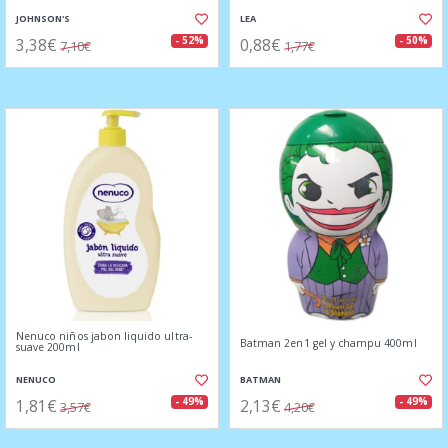
JOHNSON'S
LEA
3,38€
0,88€
- 52%
- 50%
7,10€
1,77€
Nenuco niños jabon liquido ultra-
Batman 2en1 gel y champu 400ml
suave 200ml
NENUCO
BATMAN
1,81€
2,13€
- 49%
- 49%
3,57€
4,20€