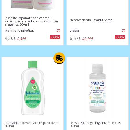
Instituto español bebe champu
Neceser dental infantil Stitch
suave recien navido piel sensible sin
alergenos 300ml
INSTITUTO ESPAÑOL
DISNEY
4,30€
6,57€
- 53%
- 53%
9,12€
13,90€
Johnsons aloe vera aceite para bebe
Lea soft&care gel higienizante kids
500ml
100ml