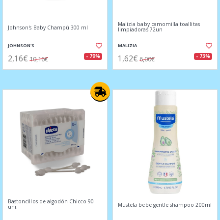
Malizia baby camomilla toallitas
Johnson's Baby Champú 300 ml
limpiadoras 72un
JOHNSON'S
MALIZIA
2,16€
1,62€
- 79%
- 73%
10,16€
6,00€
Bastoncillos de algodón Chicco 90
Mustela bebe gentle shampoo 200ml
uni.