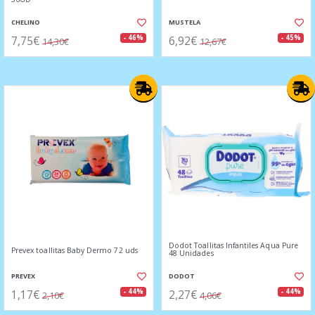
CHELINO
MUSTELA
7,75€
6,92€
- 46%
- 45%
14,30€
12,67€
Dodot Toallitas Infantiles Aqua Pure
Prevex toallitas Baby Dermo 72 uds
48 Unidades
PREVEX
DODOT
1,17€
2,27€
- 44%
- 44%
2,10€
4,06€