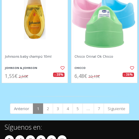
Johnsons baby champú 10ml
Chicco Orinal Ok Chicco
JOHNSON & JOHNSON
CHICCO
1,55€
6,48€
- 38%
- 36%
2,50€
10,13€
Anterior
1
2
3
4
5
…
7
Siguiente
Síguenos en: