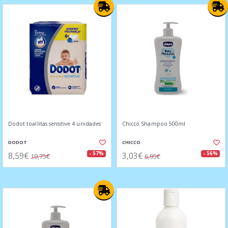
Dodot toallitas sensitive 4 unidades
Chicco Shampoo 500ml
DODOT
CHICCO
8,59€
3,03€
- 57%
- 56%
19,75€
6,95€