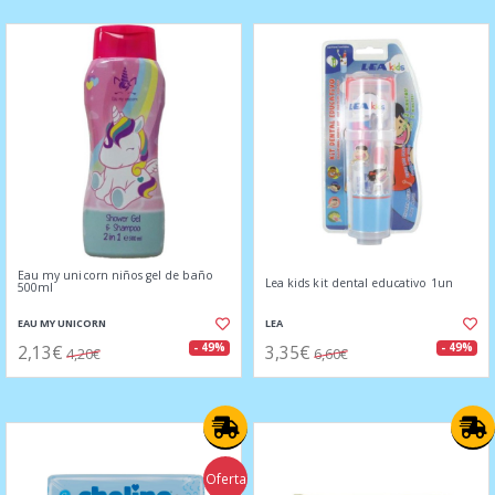
Eau my unicorn niños gel de baño
Lea kids kit dental educativo 1un
500ml
EAU MY UNICORN
LEA
2,13€
3,35€
- 49%
- 49%
4,20€
6,60€
Oferta