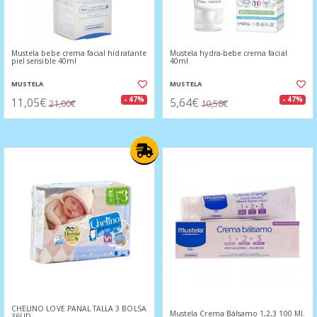
Mustela bebe crema facial hidratante
Mustela hydra-bebe crema facial
piel sensible 40ml
40ml
MUSTELA
MUSTELA
11,05€
5,64€
- 47%
- 47%
21,00€
10,58€
CHELINO LOVE PAÑAL TALLA 3 BOLSA
Mustela Crema Bálsamo 1,2,3 100 Ml.
36UD