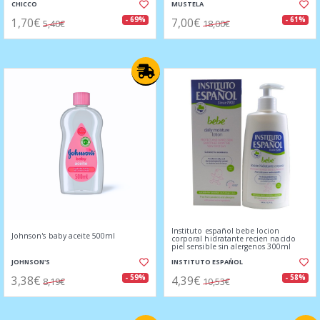
CHICCO
MUSTELA
1,70€
7,00€
- 69%
- 61%
5,40€
18,00€
Instituto español bebe locion
Johnson's baby aceite 500ml
corporal hidratante recien nacido
piel sensible sin alergenos 300ml
JOHNSON'S
INSTITUTO ESPAÑOL
3,38€
4,39€
- 59%
- 58%
8,19€
10,53€