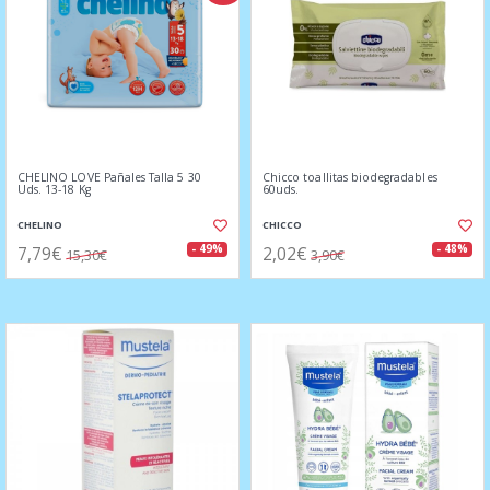
CHELINO LOVE Pañales Talla 5 30
Chicco toallitas biodegradables
Uds. 13-18 Kg
60uds.
CHELINO
CHICCO
7,79€
2,02€
- 49%
- 48%
15,30€
3,90€