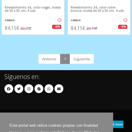
Revestimiento 3d, color nogal, loseta
Revestimiento 3d, color roble
de 50 x 50 cm, 4 uds
bronce, loseta de 50 x 50 cm, 4 uds
CANDO
CANDO
84,15€
84,15€
- 6%
- 6%
89,20€
89,74€
Anterior
1
Siguiente
Síguenos en:
Este portal web utiliza cookies propias con finalidad